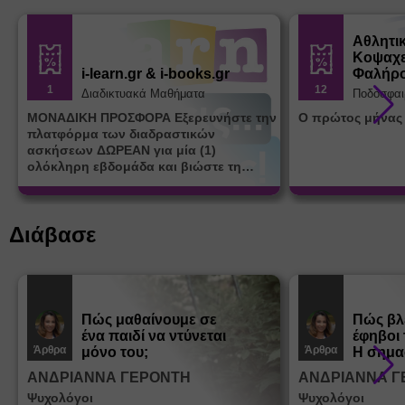
Αθλητι
Κοψαχε
i-learn.gr & i-books.gr
Φαλήρ
1
12
Διαδικτυακά Μαθήματα
Ποδόσφαι
ΜΟΝΑΔΙΚΗ ΠΡΟΣΦΟΡΑ Εξερευνήστε την
Ο πρώτος μήνας
πλατφόρμα των διαδραστικών
ασκήσεων ΔΩΡΕΑΝ για μία (1)
ολόκληρη εβδομάδα και βιώστε τη
μοναδική εμπειρία εκμάθησης του i-
learn.gr* * Αφορά νέες εγγραφές
Διάβασε
Πώς μαθαίνουμε σε
Πώς βλ
ένα παιδί να ντύνεται
έφηβοι 
Άρθρα
Άρθρα
μόνο του;
Η σημα
σεξουα
ΑΝΔΡΙΑΝΝΑ ΓΕΡΟΝΤΗ
ΑΝΔΡΙΑΝΝΑ Γ
στη δι
Ψυχολόγοι
Ψυχολόγοι
ταυτότ