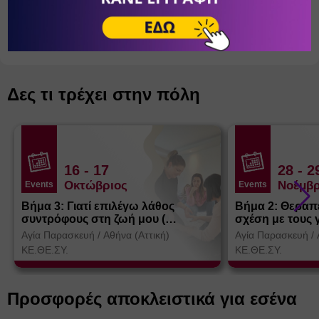
ΕΤΙΚΈΤΕΣ:
#
ΠΕΡΙΒΆΛΛΟΝ - ΦΎΣΗ
#
ΠΑΙΧΝΊΔΙΑ
Δες τι τρέχει στην πόλη
16
- 17
28
- 2
Οκτώβριος
Νοέμβρ
Events
Events
Βήμα 3: Γιατί επιλέγω λάθος
Βήμα 2: Θεραπ
συντρόφους στη ζωή μου (
σχέση με τους 
Θεσσαλονίκη)
Αγία Παρασκευή
/
Αθήνα (Αττική)
Αγία Παρασκευή
/
ΚΕ.ΘΕ.ΣΥ.
ΚΕ.ΘΕ.ΣΥ.
Προσφορές αποκλειστικά για εσένα