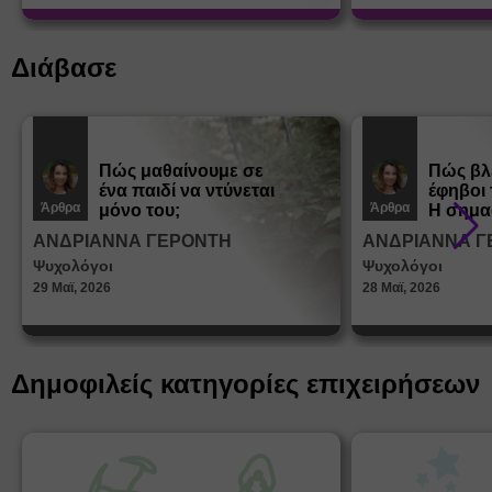
Διάβασε
Πώς μαθαίνουμε σε
Πώς βλ
ένα παιδί να ντύνεται
έφηβοι 
Άρθρα
Άρθρα
μόνο του;
Η σημα
σεξουα
ΑΝΔΡΙΑΝΝΑ ΓΕΡΟΝΤΗ
ΑΝΔΡΙΑΝΝΑ Γ
στη δι
Ψυχολόγοι
Ψυχολόγοι
ταυτότ
29 Μαϊ, 2026
28 Μαϊ, 2026
Δημοφιλείς κατηγορίες επιχειρήσεων