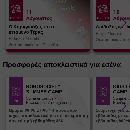
11
10
Αύγουστος
Αύγου
Events
Events
Ο Καραγκιόζης και το
Δαίδαλος και Ί
ιπτάμενο Τέρας
Ράχες
/
Ικαρία
Εύδηλος
/
Ικαρία
Θέατρο σκιών του
Κοτσορέ
Θέατρο σκιών του Σωκράτη
Κοτσορέ
Προσφορές αποκλειστικά για εσένα
ROBOSOCIETY
KIDS 
SUMMER CAMP
CAMP
Summer Camps -
Summer 
20
9
Καλοκαιρινή Απασχόληση
Καλοκαιρ
Ωράριο 08:00-17:00 * Η προσφορά
Συμμετοχή για τ
ισχύει αποκλειστικά για online κράτηση.
εβδομάδες με έκ
Αρχική τιμή εβδομάδας 85€
εβδομάδας 90€+