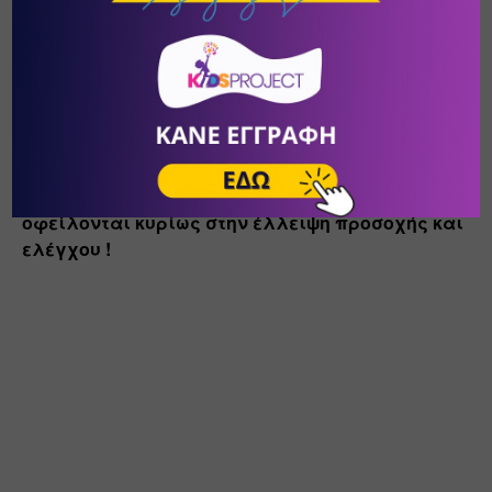
χάνεται στην πορεία ο ειρμός της σκέψης 
τους.
Ελπίζουμε τα πέντε αυτά βήματα και οι 
συμβουλές μας να βοηθήσουν τους μικρούς μας 
φίλους να βελτιώσουν την εικόνα του γραπτού 
τους και να μειώσουν στο ελάχιστο τα λάθη που 
οφείλονται κυρίως στην έλλειψη προσοχής και 
ελέγχου !