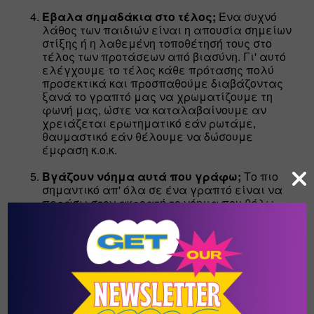
Έβαλα σημαδάκια στο τέλος; 
Ένα συχνό 
λάθος των παιδιών είναι η απουσία σημείων 
στίξης ή η λαθεμένη τοποθέτησή τους στο 
τέλος των προτάσεων από βιασύνη. Γι' αυτό 
ελέγχουμε το τέλος κάθε πρότασης πολύ 
προσεκτικά και προσπαθούμε διαβάζοντας 
ξανά το γραπτό μας να χρωματίζουμε τη 
φωνή μας, ώστε να καταλαβαίνουμε αν 
χρειάζεται ερωτηματικό εάν ρωτάμε, 
θαυμαστικό εάν θέλουμε να δώσουμε 
έμφαση κ.ο.κ.
Βγάζουν νόημα αυτά που γράφω;
 Το πιο 
σημαντικό απ' όλα σε ένα γραπτό είναι να 
περάσω στον ακροατή το νόημα που θέλω. 
Μία από τις πιο συχνές δυσκολίες των 
παιδιών είναι αυτό που γράφουν να μην 
βγάζει νόημα. Μία λύση στο μεγάλο αυτό 
πρόβλημα των παιδιών εκτός από τον έλεγχο 
(δεύτερη ανάγνωση του γραπτού), είναι να 
κάνουν ένα προσχέδιο με τα βασικά στοιχεία 
του γραπτού τους, ώστε να έχουν αποφασίσει 
απο πριν τί θα ακολουθήσει και να μην 