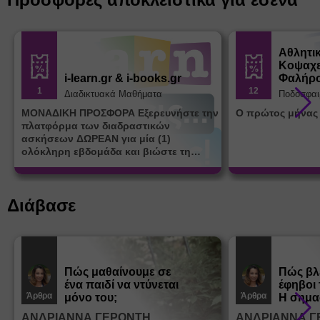
Αθλητι
Κοψαχε
i-learn.gr & i-books.gr
Φαλήρ
1
12
Διαδικτυακά Μαθήματα
Ποδόσφαι
ΜΟΝΑΔΙΚΗ ΠΡΟΣΦΟΡΑ Εξερευνήστε την
Ο πρώτος μήνας
πλατφόρμα των διαδραστικών
ασκήσεων ΔΩΡΕΑΝ για μία (1)
ολόκληρη εβδομάδα και βιώστε τη
μοναδική εμπειρία εκμάθησης του i-
learn.gr* * Αφορά νέες εγγραφές
Διάβασε
Πώς μαθαίνουμε σε
Πώς βλ
ένα παιδί να ντύνεται
έφηβοι 
Άρθρα
Άρθρα
μόνο του;
Η σημα
σεξουα
ΑΝΔΡΙΑΝΝΑ ΓΕΡΟΝΤΗ
ΑΝΔΡΙΑΝΝΑ Γ