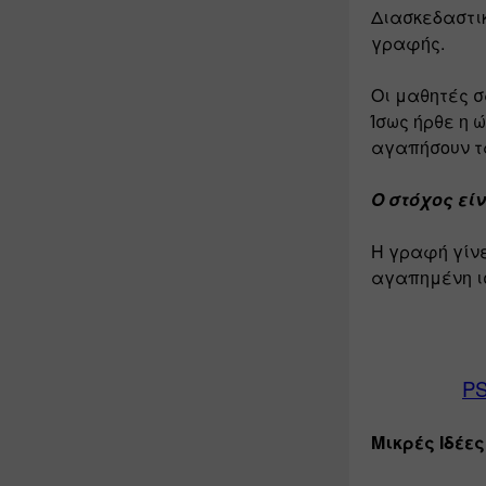
Διασκεδαστικ
γραφής. 
Οι μαθητές σ
Ίσως ήρθε η 
αγαπήσουν τα
Ο στόχος εί
Η 
γρ
α
φή
γίν
αγαπ
ημένη
ι
PS
Μικρές Ιδέες