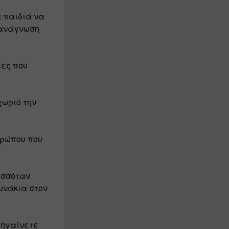
 παιδιά να 
 ανάγνωση 
ες που 
ωριό την 
ρώπου που 
σσόταν 
υνάκια στον 
ηγαίνετε 