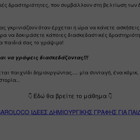
ές δραστηριότητες, που συμβάλλουν στη βελτίωση των δ
ας γκρινιάζουν όταν έρχεται η ώρα να κάνετε ασκήσεις
ώρα να δοκιμάσετε κάποιες διασκεδαστικές δραστηριότητ
 παιδιά σας το γράψιμο! 
ναι να γράφεις διασκεδάζοντας!!! 
ετ
αι πα
ιχνίδι
δημιουργώντ
ας..... 
μί
α 
συντ
α
γή
, 
έν
α 
κόμικ
, 
στορί
α...
Εδώ θα βρείτε το μάθημα
👇 
👇
AROLOCO ΙΔΕΕΣ ΔΗΜΙΟΥΡΓΙΚΗΣ ΓΡΑΦΗΣ ΓΙΑ ΠΑΙ
 