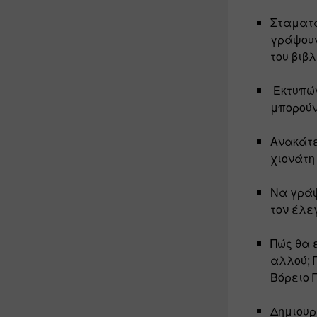
Σταματά
γράψουν
του βιβ
 Εκτυπώ
μπορούν
Ανακάτε
χιονάτη 
Να γράψ
τον έλε
Πώς θα 
αλλού; 
Βόρειο Π
Δημιουρ