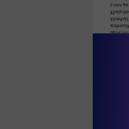
έναν πε
χρησιμο
γραφής,
παρατηρ
σημειωμ
πράγμα 
φωτογρ
Για περισσ