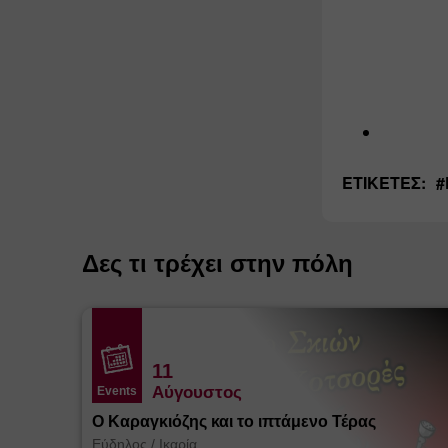
ΕΤΙΚΈΤΕΣ:
#
Δες τι τρέχει στην πόλη
11
Αύγουστος
Events
Ο Καραγκιόζης και το ιπτάμενο Τέρας
Εύδηλος
/
Ικαρία