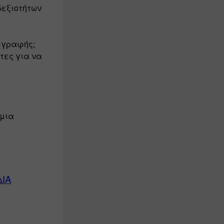
εξιοτήτων 
 γραφής; 
ες για να 
μι
α 
ΔΙΑ