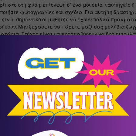
ρίπατο στη φύση, επίσκεψη σ’ ένα μουσείο, ναυπηγείο ή 
ποιήστε φωτογραφίες και σχέδια. Για αυτή τη δραστηρι
 είναι σημαντικό οι μαθητές να έχουν πολλά πράγματα
ήσουν. Μην ξεχάσετε να πάρετε μαζί σας μολύβια ζωγρ
ατάρια. Στόχος είναι να προσπαθήσουν να βρουν τουλάχ
για κάθε γράμμα του αλφαβήτου. Επιτρέψτε τους να εί
αφία. 
ότερες πληροφορίες, επισκεφθείτε τη σελίδα του Psar
Kidsproject.gr με ένα μόνο κλικ στην εικόνα: