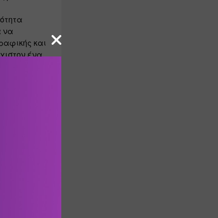
ότητα 
 να 
αφικής και 
ιστον ένα 
ναι 
δημιουργικοί και αν επιθυμούν να συνοδεύσουν τις λέξεις με ένα σχέδιο ή 
oloco στο 