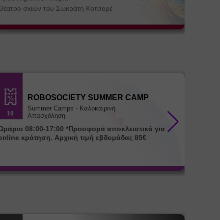
Θεσσα
Αγία Πα
Θέατρο σκιών του Σωκράτη Κοτσορέ
ΚΕ.ΘΕ.Σ
ROBOSOCIETY SUMMER CAMP
Summer Camps - Καλοκαιρινή
19
18
Απασχόληση
ράριο 08:00-17:00 *Προσφορά αποκλειστικά για
Ωράριο 08:00-17:00 
online κράτηση. Αρχική τιμή εβδομάδας 85€
για onl