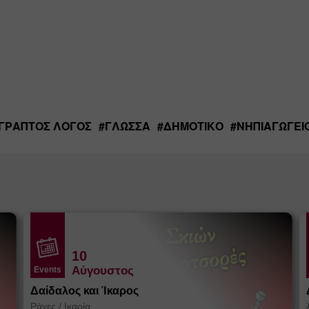
ΓΡΑΠΤΌΣ ΛΌΓΟΣ
#
ΓΛΏΣΣΑ
#
ΔΗΜΟΤΙΚΌ
#
ΝΗΠΙΑΓΩΓΕΊ
10
Αύγουστος
Events
Δαίδαλος και Ίκαρος
Ράχες
/
Ικαρία