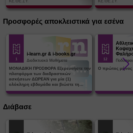
ΚΕ.ΘΕ.ΣΥ.
ΚΕ.ΘΕ.ΣΥ.
Προσφορές αποκλειστικά για εσένα
Αθλητι
Κοψαχε
i-learn.gr & i-books.gr
Φαλήρ
1
12
Διαδικτυακά Μαθήματα
Ποδόσφαι
ΜΟΝΑΔΙΚΗ ΠΡΟΣΦΟΡΑ Εξερευνήστε την
Ο πρώτος μήνας
πλατφόρμα των διαδραστικών
ασκήσεων ΔΩΡΕΑΝ για μία (1)
ολόκληρη εβδομάδα και βιώστε τη
μοναδική εμπειρία εκμάθησης του i-
learn.gr* * Αφορά νέες εγγραφές
Διάβασε