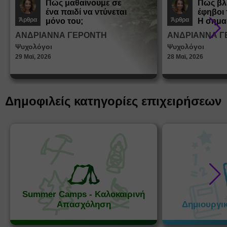
Πώς μαθαίνουμε σε
Πώς βλ
ένα παιδί να ντύνεται
έφηβοι 
Άρθρα
Άρθρα
μόνο του;
Η σημα
σεξουα
ΑΝΔΡΙΑΝΝΑ ΓΕΡΟΝΤΗ
ΑΝΔΡΙΑΝΝΑ Γ
στη δι
Ψυχολόγοι
Ψυχολόγοι
ταυτότ
29 Μαϊ, 2026
28 Μαϊ, 2026
Δημοφιλείς κατηγορίες επιχειρήσεων
Summer Camps - Καλοκαιρινή
Απασχόληση
Δημιουργι