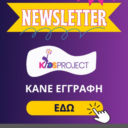
κατεβάσετε και να τυπώσετε το ημερολόγιο του Ιαν
πατήστε ΕΔΩ
!
(
Πηγή
)*
έλετε να εκτυπώσετε ένα 
κενό 
ημερολόγιο για τον Ιανουάριο, κάντε κλικ στη