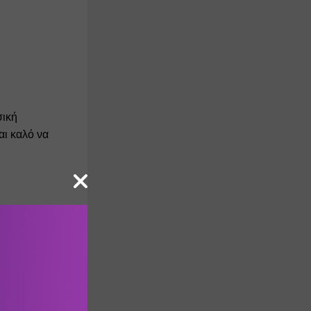
ική 
ι καλό να 