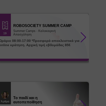
ROBOSOCIETY SUMMER CAMP
Summer Camps - Καλοκαιρινή
19
18
Απασχόληση
ράριο 08:00-17:00 *Προσφορά αποκλειστικά για
Ωράριο 08:00-17:00 
online κράτηση. Αρχική τιμή εβδομάδας 85€
για onl
Το παιδί και η
Άρθρα
Άρθρα
αυτοπεποίθηση