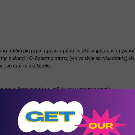
ν τα παιδιά μια μέρα, πρέπει πρώτα να ολοκληρώσουν τη γλωσσ
ης ημέρας!!! Οι δραστηριότητες (για να είναι και γλωσσικές) είνα
με ένα από τα ακόλουθα:
ουμε τη δραστηριότητα, καθώς την πραγματοποιούμε
ω τον τρόπο που έφτιαξα κάτι (αν είναι κατασκευή ή ζωγραφιά)
τι χρησιμοποίησα για να πετύχω αυτό που έκανα κ.α.