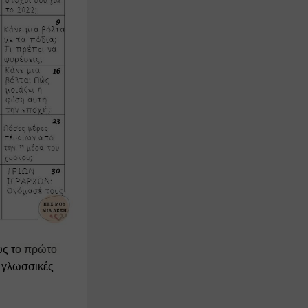
υς τ
ο πρώτο 
 γλωσσικές 