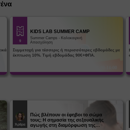
σένα
KIDS LAB SUMMER CAMP
Summer Camps - Καλοκαιρινή
9
Απασχόληση
Συμμετοχή για τέσσερις ή περισσότερες εβδομάδες με
Ω
έκπτωση 10%. Τιμή εβδομάδας 90€+ΦΠΑ.
Πώς βλέπουν οι έφηβοι το σώμα
τους; Η σημασία της σεξουαλικής
Άρθρα
αγωγής στη διαμόρφωση της