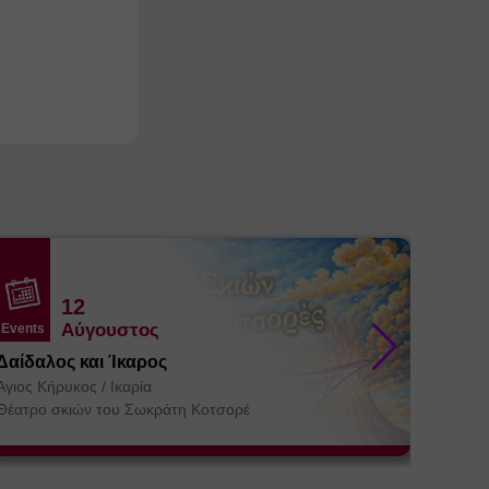
12
Αύγουστος
Events
Events
Δαίδαλος και Ίκαρος
Βήμα 3
συντρό
Άγιος Κήρυκος
/
Ικαρία
Θεσσα
Αγία Πα
Θέατρο σκιών του Σωκράτη Κοτσορέ
ΚΕ.ΘΕ.Σ