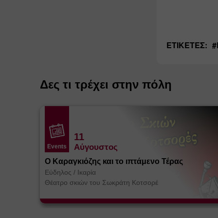
ΕΤΙΚΈΤΕΣ:
#
Δες τι τρέχει στην πόλη
11
Αύγουστος
Events
Ο Καραγκιόζης και το ιπτάμενο Τέρας
Εύδηλος
/
Ικαρία
Θέατρο σκιών του Σωκράτη Κοτσορέ