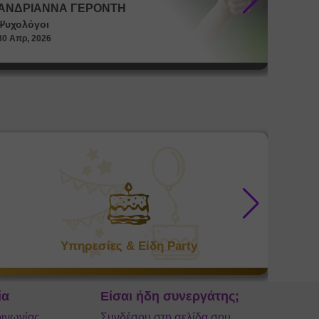
ΑΝΔΡΙΑΝΝΑ ΓΕΡΟΝΤΗ
ΑΝΔΡ
Ψυχολόγοι
Ψυχολό
30 Απρ, 2026
30 Απρ, 
Υπηρεσίες & Είδη Party
ία
Είσαι ήδη συνεργάτης;
ινωνίας
Συνδέσου στη σελίδα σου