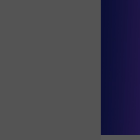
Για να 
*Αν θ