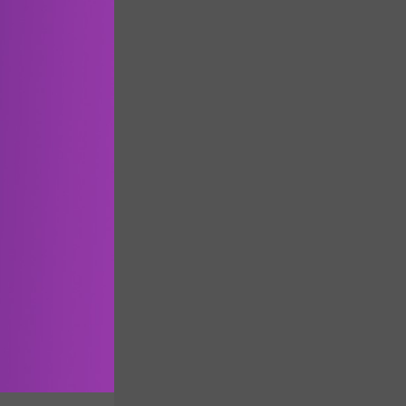
ουρίου, 
ν Πηγή