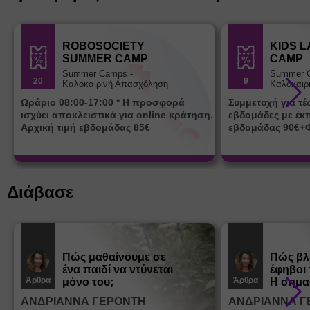
ROBOSOCIETY
KIDS 
SUMMER CAMP
CAMP
Summer Camps -
Summer 
20
9
Καλοκαιρινή Απασχόληση
Καλοκαιρ
Ωράριο 08:00-17:00 * Η προσφορά
Συμμετοχή για τ
ισχύει αποκλειστικά για online κράτηση.
εβδομάδες με έκ
Αρχική τιμή εβδομάδας 85€
εβδομάδας 90€+
Διάβασε
Πώς μαθαίνουμε σε
Πώς βλ
ένα παιδί να ντύνεται
έφηβοι 
Άρθρα
Άρθρα
μόνο του;
Η σημα
σεξουα
ΑΝΔΡΙΑΝΝΑ ΓΕΡΟΝΤΗ
ΑΝΔΡΙΑΝΝΑ Γ
στη δι