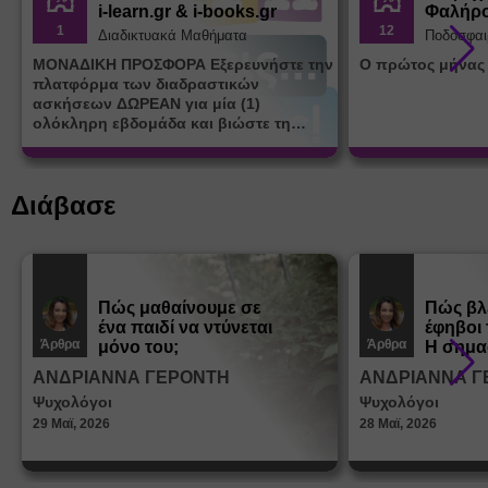
i-learn.gr & i-books.gr
Φαλήρ
1
12
Διαδικτυακά Μαθήματα
Ποδόσφαι
ΜΟΝΑΔΙΚΗ ΠΡΟΣΦΟΡΑ Εξερευνήστε την
Ο πρώτος μήνας
πλατφόρμα των διαδραστικών
ασκήσεων ΔΩΡΕΑΝ για μία (1)
ολόκληρη εβδομάδα και βιώστε τη
μοναδική εμπειρία εκμάθησης του i-
learn.gr* * Αφορά νέες εγγραφές
Διάβασε
Πώς μαθαίνουμε σε
Πώς βλ
ένα παιδί να ντύνεται
έφηβοι 
Άρθρα
Άρθρα
μόνο του;
Η σημα
σεξουα
ΑΝΔΡΙΑΝΝΑ ΓΕΡΟΝΤΗ
ΑΝΔΡΙΑΝΝΑ Γ
στη δι
Ψυχολόγοι
Ψυχολόγοι
ταυτότ
29 Μαϊ, 2026
28 Μαϊ, 2026