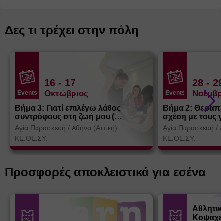
Δες τι τρέχει στην πόλη
16
- 17
28
- 2
Οκτώβριος
Νοέμβρ
Events
Events
Βήμα 3: Γιατί επιλέγω λάθος
Βήμα 2: Θεραπ
συντρόφους στη ζωή μου (
σχέση με τους 
Θεσσαλονίκη)
Αγία Παρασκευή
/
Αθήνα (Αττική)
Αγία Παρασκευή
/
ΚΕ.ΘΕ.ΣΥ.
ΚΕ.ΘΕ.ΣΥ.
Προσφορές αποκλειστικά για εσένα
Αθλητι
Κοψαχε