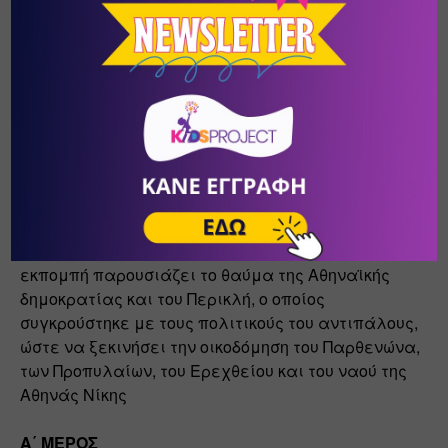
πηγή
6. Η Μηχανή του Χρόνου - «Αφιέρωμα στην 
Ακρόπολη»:
Με την βοήθεια κορυφαίων επιστημόνων, η 
εκπομπή παρουσιάζει το θαύμα της Αθηναϊκής 
δημοκρατίας και του Περικλή, ο οποίος 
συγκρούστηκε με τους πολιτικούς του αντιπάλους, 
ώστε να ξεκινήσει την οικοδόμηση του Παρθενώνα, 
των Προπυλαίων, του Ερεχθείου και του ναού της 
Αθηνάς Νίκης
Α΄ ΜΕΡΟΣ