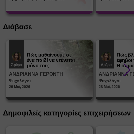
Διάβασε
Πώς μαθαίνουμε σε
Πώς βλ
ένα παιδί να ντύνεται
έφηβοι 
Άρθρα
Άρθρα
μόνο του;
Η σημα
σεξουα
ΑΝΔΡΙΑΝΝΑ ΓΕΡΟΝΤΗ
ΑΝΔΡΙΑΝΝΑ Γ
στη δι
Ψυχολόγοι
Ψυχολόγοι
ταυτότ
29 Μαϊ, 2026
28 Μαϊ, 2026
Δημοφιλείς κατηγορίες επιχειρήσεων