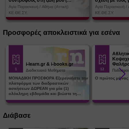
συντρόφους στη ζωή μου (
σχέση με τους 
Θεσσαλονίκη)
Αγία Παρασκευή
/
Αθήνα (Αττική)
Αγία Παρασκευή
/
ΚΕ.ΘΕ.ΣΥ.
ΚΕ.ΘΕ.ΣΥ.
Προσφορές αποκλειστικά για εσένα
Αθλητι
Κοψαχε
i-learn.gr & i-books.gr
Φαλήρ
1
12
Διαδικτυακά Μαθήματα
Ποδόσφαι
ΜΟΝΑΔΙΚΗ ΠΡΟΣΦΟΡΑ Εξερευνήστε την
Ο πρώτος μήνας
πλατφόρμα των διαδραστικών
ασκήσεων ΔΩΡΕΑΝ για μία (1)
ολόκληρη εβδομάδα και βιώστε τη
μοναδική εμπειρία εκμάθησης του i-
learn.gr* * Αφορά νέες εγγραφές
Διάβασε