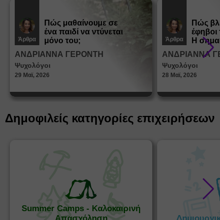
Πώς μαθαίνουμε σε
Πώς βλ
ένα παιδί να ντύνεται
έφηβοι 
Άρθρα
Άρθρα
μόνο του;
Η σημα
σεξουα
ΑΝΔΡΙΑΝΝΑ ΓΕΡΟΝΤΗ
ΑΝΔΡΙΑΝΝΑ Γ
στη δι
Ψυχολόγοι
Ψυχολόγοι
ταυτότ
29 Μαϊ, 2026
28 Μαϊ, 2026
Δημοφιλείς κατηγορίες επιχειρήσεων
Summer Camps - Καλοκαιρινή
Απασχόληση
Δημιουργι