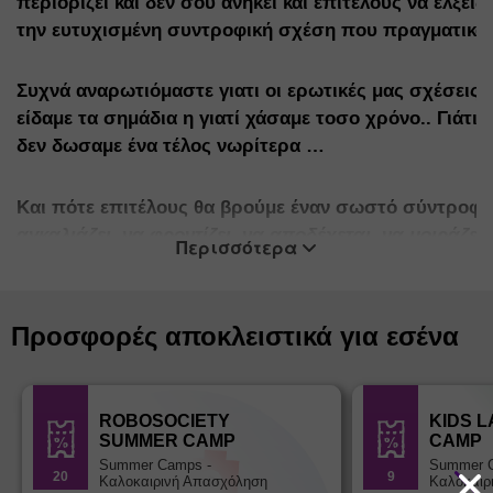
περιορίζει και δεν σου ανήκει και επιτέλους να έλξει
την ευτυχισμένη συντροφική σχέση που πραγματικά σ
Συχνά αναρωτιόμαστε γιατι οι ερωτικές μας σχέσεις κ
είδαμε τα σημάδια η γιατί χάσαμε τοσο χρόνο.. Γιάτι 
δεν δωσαμε ένα τέλος νωρίτερα …
Και πότε επιτέλους θα βρούμε έναν σωστό σύντροφο
αγκαλιάζει, να φροντίζει, να αποδέχεται, να μοιράζετ
Περισσότερα
εμείς..
Πίσω απο τις επιλογές μας, κρύβεται ένα ολόκληρο μο
Προσφορές αποκλειστικά για εσένα
μας κιόλας χρόνια και δυστυχώς αυτό το μοτίβο είναι
τους συντρόφους της ζωής μας ή τις σχέσεις που έλκ
ROBOSOCIETY
KIDS 
Το ΚΕ.ΘΕ.ΣΥ για πρώτη φορά, δημιούργησε ένα τεστ, 
SUMMER CAMP
CAMP
και να απαντήσεις σημαντικά ερωτήματα που θα σε βο
Summer Camps -
Summer 
20
9
Καλοκαιρινή Απασχόληση
Καλοκαιρ