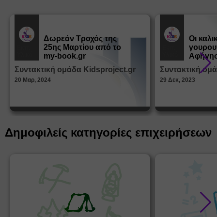
Μετά την ολοκλήρωση της αγοράς σου, θα σε καλέσου
διεξαγωγή του Τεστ.
Δωρεάν Tροχός της
Οι καλι
25ης Μαρτίου από το
γουρου
Εκπ.
Εκπ.
Υλικό
Υλικό
my-book.gr
Αφήγησ
από τα
Συντακτική ομάδα Kidsproject.gr
Συντακτική ομά
Παραμ
ΦΟΡΜΑ 
20 Μαρ, 2024
29 Δεκ, 2023
ΕΝΔΙΑΦΕΡΟΝΤΟΣ:
https://tinyurl.com/33r2fu6u
Δημοφιλείς κατηγορίες επιχειρήσεων