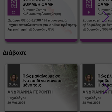
SUMMER CAMP
CAMP
Summer Camps -
Summer 
20
9
Καλοκαιρινή Απασχόληση
Καλοκαιρ
Ωράριο 08:00-17:00 * Η προσφορά
Συμμετοχή για τ
ισχύει αποκλειστικά για online κράτηση.
εβδομάδες με έκ
Αρχική τιμή εβδομάδας 85€
εβδομάδας 90€+
Διάβασε
Πώς μαθαίνουμε σε
Πώς βλ
ένα παιδί να ντύνεται
έφηβοι 
Άρθρα
Άρθρα
μόνο του;
Η σημα
σεξουα
ΑΝΔΡΙΑΝΝΑ ΓΕΡΟΝΤΗ
ΑΝΔΡΙΑΝΝΑ Γ
στη δι
Ψυχολόγοι
Ψυχολόγοι
ταυτότ
29 Μαϊ, 2026
28 Μαϊ, 2026