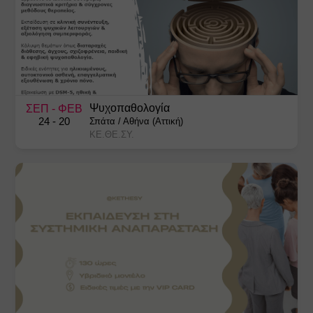
Ψυχοπαθολογία
ΣΕΠ
- ΦΕΒ
24
- 20
Σπάτα
/
Αθήνα (Αττική)
ΚΕ.ΘΕ.ΣΥ.