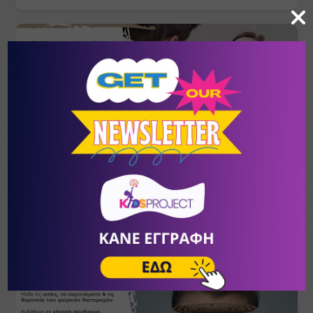
Ψυχοδυναμική Συμβουλευτική
ΣΕΠ
- ΦΕΒ
24
- 20
Πικέρμι
/
Αθήνα (Αττική)
ΚΕ.ΘΕ.ΣΥ.