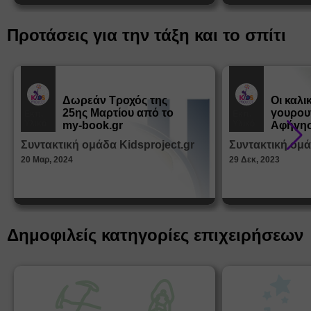
Προτάσεις για την τάξη και το σπίτι
Δωρεάν Tροχός της
Οι καλι
25ης Μαρτίου από το
γουρου
Εκπ.
Εκπ.
Υλικό
Υλικό
my-book.gr
Αφήγησ
από τα
Συντακτική ομάδα Kidsproject.gr
Συντακτική ομά
Παραμ
20 Μαρ, 2024
29 Δεκ, 2023
Δημοφιλείς κατηγορίες επιχειρήσεων