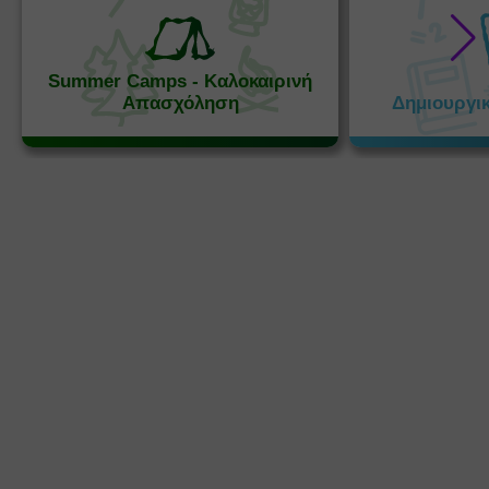
Summer Camps - Καλοκαιρινή
Απασχόληση
Δημιουργι