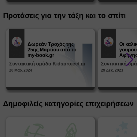
Προτάσεις για την τάξη και το σπίτι
Δωρεάν Tροχός της
Οι καλι
25ης Μαρτίου από το
γουρου
Εκπ.
Εκπ.
Υλικό
Υλικό
my-book.gr
Αφήγησ
από τα
Συντακτική ομάδα Kidsproject.gr
Συντακτική ομά
Παραμ
20 Μαρ, 2024
29 Δεκ, 2023
Δημοφιλείς κατηγορίες επιχειρήσεων