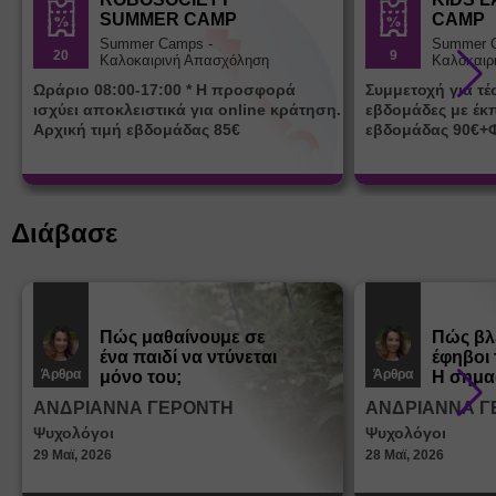
SUMMER CAMP
CAMP
Summer Camps -
Summer 
20
9
Καλοκαιρινή Απασχόληση
Καλοκαιρ
Ωράριο 08:00-17:00 * Η προσφορά
Συμμετοχή για τ
ισχύει αποκλειστικά για online κράτηση.
εβδομάδες με έκ
Αρχική τιμή εβδομάδας 85€
εβδομάδας 90€+
Διάβασε
Πώς μαθαίνουμε σε
Πώς βλ
ένα παιδί να ντύνεται
έφηβοι 
Άρθρα
Άρθρα
μόνο του;
Η σημα
σεξουα
ΑΝΔΡΙΑΝΝΑ ΓΕΡΟΝΤΗ
ΑΝΔΡΙΑΝΝΑ Γ
στη δι
Ψυχολόγοι
Ψυχολόγοι
ταυτότ
29 Μαϊ, 2026
28 Μαϊ, 2026