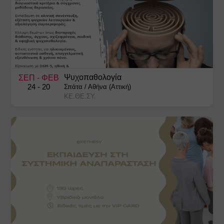
Ψυχοπαθολογία
ΣΕΠ
- ΦΕΒ
24
- 20
Σπάτα
/
Αθήνα (Αττική)
ΚΕ.ΘΕ.ΣΥ.