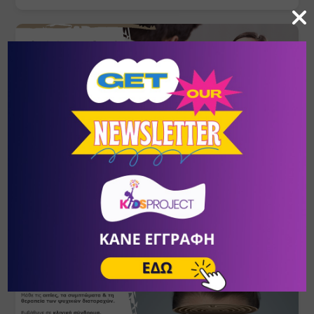
Ψυχοδυναμική Συμβουλευτική
ΣΕΠ
- ΦΕΒ
24
- 20
Πικέρμι
/
Αθήνα (Αττική)
ΚΕ.ΘΕ.ΣΥ.