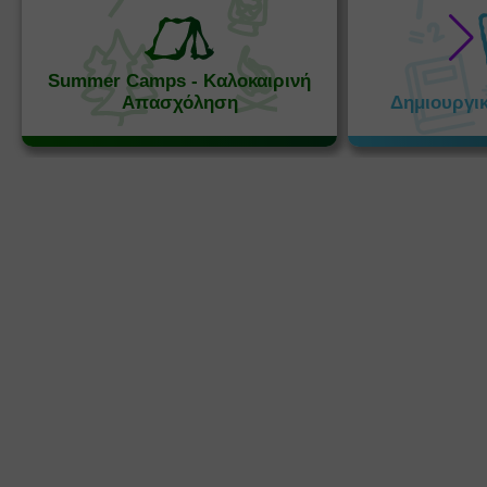
Summer Camps - Καλοκαιρινή
Απασχόληση
Δημιουργι