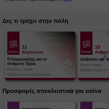
Δες τι τρέχει στην πόλη
11
10
Αύγουστος
Αύγου
Events
Events
Ο Καραγκιόζης και το
Δαίδαλος και Ί
ιπτάμενο Τέρας
Ράχες
/
Ικαρία
Εύδηλος
/
Ικαρία
Θέατρο σκιών του
Κοτσορέ
Θέατρο σκιών του Σωκράτη
Κοτσορέ
Προσφορές αποκλειστικά για εσένα