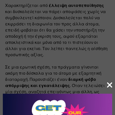
Χαρακτηρίζεται από 
έλλειψη αυτοπεποίθησης
και δυσκολεύεται να πάρει αποφάσεις χωρίς να 
συμβουλευτεί κάποιον. Δυσκολεύεται πολύ να 
εκφράσει τη διαφωνία του προς άλλα άτομα, 
επειδή φοβάται ότι θα χάσει την υποστήριξη την 
αποδοχή ή την έγκριση τους, αφού εξαρτάται 
αποκλειστικά και μόνο από το τι πιστεύουν οι 
άλλοι για εκείνο. Του λείπει παντελώς η αίσθηση 
προσωπικής αξίας.
Σε μια ερωτική σχέση, τα πράγματα γίνονται 
ακόμη πιο δύσκολα για το άτομο με εξαρτητική 
διαταραχή. Παρουσιάζει έναν 
διαρκή φόβο 
απόρριψης και εγκατάλειψης
. Όταν τελειώσει 
μία σχέση, αναζητά επειγόντως μια άλλη, ως 
πηγή φροντίδας και υποστήριξης, αδυνατώντας να 
μείνει μόνο.