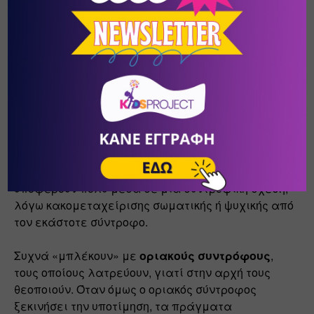
Είναι μια δύσκολη περίοδος της ζωής του, όπου 
αισθάνεται στενοχώρια, θλίψη και νιώθει 
αβοήθητο εξαιτίας των μεγαλοποιημένων φόβων 
του και της αίσθησης ανικανότητας φροντίδας του 
εαυτού του. Σε αυτήν την περίοδο της ζωής του, 
είναι πολύ πιθανό να αναδυθούν καταθλιπτικές 
επιπλοκές και είναι η συχνότερη αιτία που οδηγεί 
ένα τέτοιο άτομο στο να αναζητήσει τη βοήθεια 
ενός ειδικού.
Τα περισσότερα άτομα με εξαρτητική διαταραχή, 
υποφέρουν πολύ μέσα σε μια συντροφική σχέση, 
λόγω κακομεταχείρισης σωματικής ή ψυχικής από 
τον εκάστοτε σύντροφο.
Συχνά «μπλέκουν» με 
οριακούς συντρόφους
, 
τους οποίους λατρεύουν, γιατί στην αρχή τους 
θεοποιούν. Όταν όμως ο οριακός σύντροφος 
ξεκινήσει την υποτίμηση, τα πράγματα 