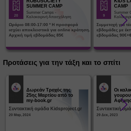
ROBOSOCIETY
KIDS 
SUMMER CAMP
CAMP
Summer Camps -
Summer 
20
9
Καλοκαιρινή Απασχόληση
Καλοκαιρ
Ωράριο 08:00-17:00 * Η προσφορά
Συμμετοχή για τ
ισχύει αποκλειστικά για online κράτηση.
εβδομάδες με έκ
Αρχική τιμή εβδομάδας 85€
εβδομάδας 90€+
Προτάσεις για την τάξη και το σπίτι
Δωρεάν Tροχός της
Οι καλι
25ης Μαρτίου από το
γουρου
Εκπ.
Εκπ.
Υλικό
Υλικό
my-book.gr
Αφήγησ
από τα
Συντακτική ομάδα Kidsproject.gr
Συντακτική ομά
Παραμ
20 Μαρ, 2024
29 Δεκ, 2023