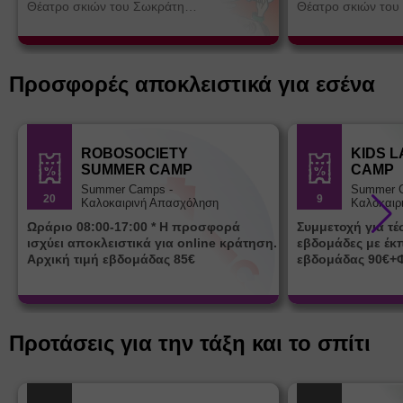
Θέατρο σκιών του Σωκράτη
Θέατρο σκιών του
Κοτσορέ
Κοτσορέ
Προσφορές αποκλειστικά για εσένα
ROBOSOCIETY
KIDS 
SUMMER CAMP
CAMP
Summer Camps -
Summer 
20
9
Καλοκαιρινή Απασχόληση
Καλοκαιρ
Ωράριο 08:00-17:00 * Η προσφορά
Συμμετοχή για τ
ισχύει αποκλειστικά για online κράτηση.
εβδομάδες με έκ
Αρχική τιμή εβδομάδας 85€
εβδομάδας 90€+
Προτάσεις για την τάξη και το σπίτι