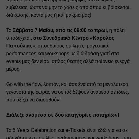
εμβέλειας, ώστε να μην το χάσεις από όπου κι βρίσκεσαι, 
διά ζώσης, κοντά μας ή και μακριά μας!
Το 
Σάββατο 7 Μαΐου, από τις 09:00 το πρωί
, η πόλη 
υποδέχεται, 
στο Συνεδριακό Κέντρο «Κάρολος 
Παπούλιας»
, σπουδαίους ομιλητές, μαγευτικά 
performances και workshops με διά δράση γιατί στα 
events μας δεν είσαι απλός θεατής αλλά παίρνεις ενεργά 
μέρος. 
Go with the flow, λοιπόν, και άσε ένα από τα μεγαλύτερα 
γεγονότα της χώρας να σε ταξιδέψουν ανάμεσα σε ιδέες, 
που αξίζει να διαδοθούν!
Διάλεξε ανάμεσα σε δυο κατηγορίες εισιτηρίων!
Τα 5 Years Celebration και e-Tickets είναι εδώ για να σε 
οδηγήσουν σε ομιλίες, performances και workshops, που 