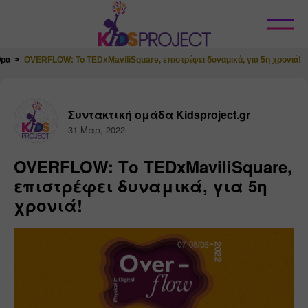
Κλείσιμο
θρα
OVERFLOW: Το TEDxMaviliSquare, επιστρέφει δυναμικά, για 5η χρονιά!
Συντακτική ομάδα Kidsproject.gr
31 Μαρ, 2022
OVERFLOW: Το TEDxMaviliSquare,
επιστρέφει δυναμικά, για 5η
χρονιά!