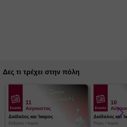
Δες τι τρέχει στην πόλη
11
10
Αύγουστος
Αύγου
Events
Events
Δαίδαλος και Ίκαρος
Δαίδαλος και Ί
Εύδηλος
/
Ικαρία
Ράχες
/
Ικαρία