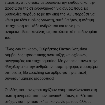
εταιρείες, στις οποίες 
μετουσιώνει την επιθυμία και την 
αφοσίωση της σε ενδυνάμωση για ανθρώπους, με 
δυσκολίες παρόμοιες με την δική της! Αν μπορούσε να 
κάνει μια ιδέα ευρέως γνωστή, αυτή θα ήταν, η ισότιμη 
μεταχείριση του κάθε ανθρώπου και το να μην 
αντιμετωπίζεται κανένας ως αποκλειστικά η «αδυναμία» 
του.
Τέλος -για την ώρα-, Ο 
Χρήστος Παπανίκας
 είναι 
σύμβουλος προσωπικής ανάπτυξης και σχέσεων, 
συγγραφέας και επιχειρηματίας. Με γνώσεις πάνω στην 
Ψυχολογία και την ανθρώπινη συμπεριφορά, προσφέρει 
υπηρεσίες life coaching και άρθρα για την επίτευξη 
συναισθηματικής ισορροπίας!
Οι ιδέες που τον χαρακτηρίζουν «συμπυκνώνονται» στη 
σωστή αντιμετώπιση των συναισθημάτων, τη θέσπιση 
στόχων και την ποιοτική επικοινωνία με τους άλλους 