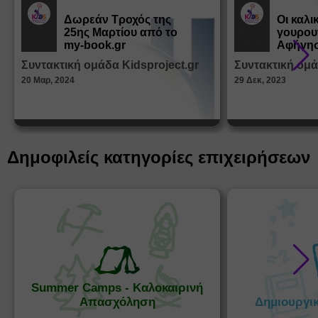
Δωρεάν Tροχός της
Οι καλι
25ης Μαρτίου από το
γουρου
Εκπ.
Εκπ.
Υλικό
Υλικό
my-book.gr
Αφήγησ
από τα
Συντακτική ομάδα Kidsproject.gr
Συντακτική ομά
Παραμ
20 Μαρ, 2024
29 Δεκ, 2023
Δημοφιλείς κατηγορίες επιχειρήσεων
Summer Camps - Καλοκαιρινή
Απασχόληση
Δημιουργι