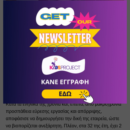
Η 
Collette Divitto
 κατάγεται από τη Βοστώνη της 
Μασαχουσέττης, όπου και διαγνώστηκε με το σύνδρομο 
Down!
Κατά τα ενήλικά της χρόνια και, έπειτα, από μακροχρόνια 
προσπάθεια εύρεσης εργασίας και απόρριψης, 
αποφάσισε να 
δημιουργήσει την δική της εταιρεία, ώστε 
να βιοπορίζεται ανεξάρτητη. Πλέον, στα 32 της έτη, έχει 2 