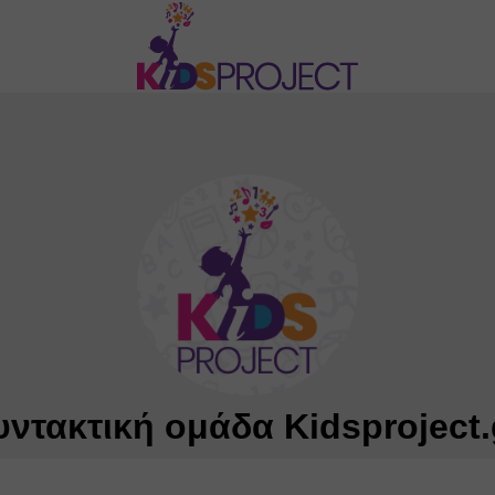
υντακτική ομάδα Kidsproject.