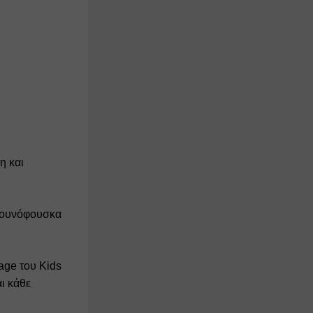
 και 
πουνόφουσκα 
age του Kids 
 κάθε 