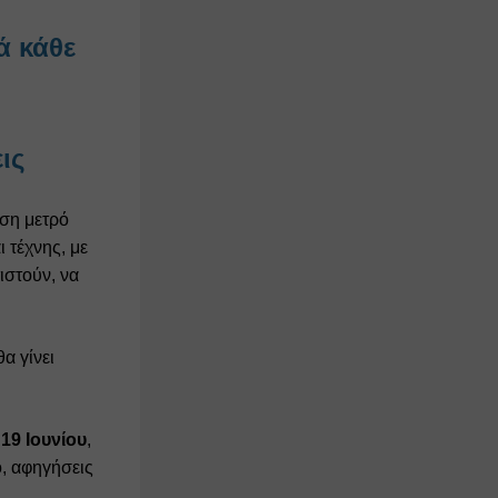
 κάθε 
ις 
ση μετρό 
τέχνης, με 
στούν, να 
 γίνει 
 19 Ιουνίου
, 
, αφηγήσεις 
. 