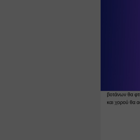
Ο 
Πασχάλης 
της Πριγκίπισ
Και τέλος ο αγ
Οι δράσεις δε
Το 
πλανητάρι
μεγάλους!
Στις 
γωνιές δ
ανακαλύψουμε 
βοτάνων θα φτι
και χορού θα α