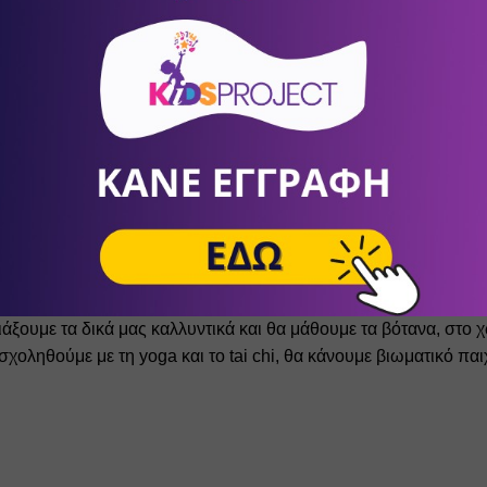
Τσαρούχας
 θα διαβάσει το παραμύθι του "Τι Κόσμος Παιδιά!" κα
σας Αιώρας".
απημένος 
Μάνος Βακούσης
 θα διαβάσει ποιήματα για παιδιά.
ν σταματάνε όμως εδώ!
ο
 και η εμπειρία της εικονικής πραγματικότητας θα ενθουσιάσουν
ημιουργικής απασχόλησης
 θα ζωγραφίσουμε, θα κάνουμε κατα
κρυμμένους θησαυρούς, θα μαγειρέψουμε, στο εργαστήρι καλλυ
άξουμε τα δικά μας καλλυντικά και θα μάθουμε τα βότανα, στο 
σχoληθούμε με τη yoga και το tai chi, θα κάνουμε βιωματικό πα