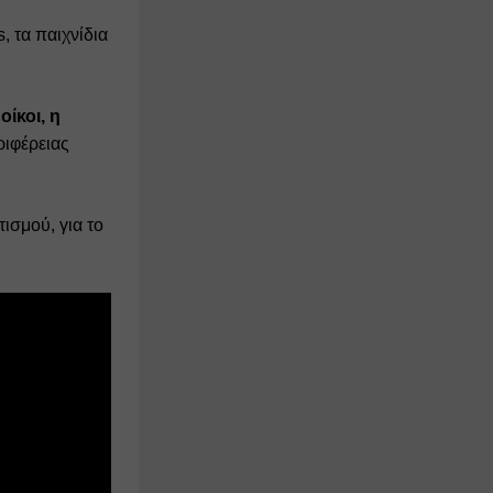
 τα παιχνίδια 
ίκοι, η 
ιφέρειας 
σμού, για το 