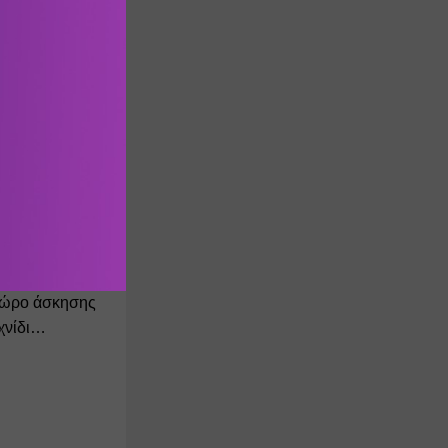
ι "Η Αρπαγή 
 μικρούς και 
σκευές, θα 
ντικών και 
χώρο άσκησης 
ιχνίδι…