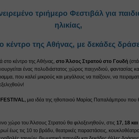
ειρεμένο τριήμερο Φεστιβάλ για παιδιά
ηλικίας, 
ο κέντρο της Αθήνας, με δεκάδες δράσε
 στο κέντρο της Αθήνας, 
στο Άλσος Στρατού στο Γουδή
 (στά
ιουργείται ένας πολυδιάστατος χώρος παιχνιδιού, φαντασίας και 
μμα, που καλεί μικρούς και μεγάλους να παίξουν, να πειραματι
εξελιχθούν! 
FESTIVAL,
 μια ιδέα της ηθοποιού Μαρίας Παπαλάμπρου που θα
ινο χώρο του Άλσους Στρατού θα φιλοξενηθούν, στις 
17, 18 και
πρωί έως τις 10 το βράδυ, θεατρικές παραστάσεις, κουκλοθέατρο
οβολές ταινιών, βιωματικό παιχνίδι και δεκάδες άλλες δράσεις