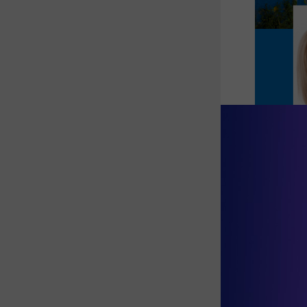
Η 
Κάρμεν Ρο
συμμετοχή από
συνοδεία κιθά
Η 
Μαρία Κορι
παραμυθοποιό
Η 
Ζέτα Δούκα
Άλλυ: "Είσαι φ