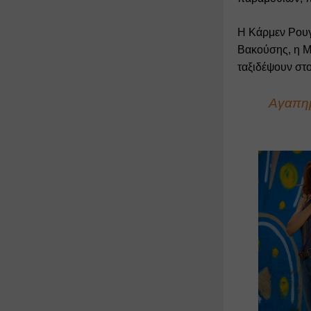
Η Κάρμεν Ρουγ
Βακούσης, η Μα
ταξιδέψουν στο
Αγαπημέ