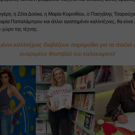
γέρη, η Ζέτα Δούκα, η Μαρία Κορινθίου, ο Πασχάλης Τσαρούχα
ρία Παπαλάμπρου και άλλοι αγαπημένοι καλλιτέχνες, θα είναι εκ
 χώρο της τέχνης. 
νοι καλλιτέχνες διαβάζουν παραμύθια για τα παιδιά σ
ονειρεμένο Φεστιβάλ του καλοκαιριού!