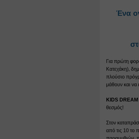
Ένα ον
στ
Για πρώτη φορά
Κατεχάκη), δημ
πλούσιο πρόγρα
μάθουν και να 
KIDS DREAM 
θεσμός!
Στον καταπράσ
από τις 10 το 
παραμυθιών, πρ