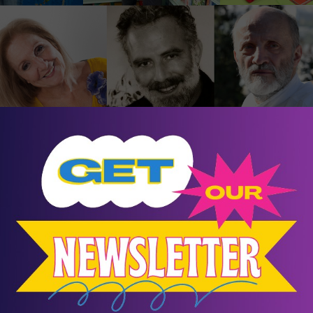
υγγέρη
 θα διαβάσει το παραμύθι της «Ο σάκος με τα μήλα» με θ
 τους ηθοποιούς  Νεκτάριο Γεώργιο Φαρμάκη και  Ελένη Ζιώγα,
ρας από τον Στέφανο Βαρελά.
νθίου
 θα διαβάσει το best seller παραμύθι που έχει γράψει με τίτ
ς».
 θα διαβάσει και θα παρουσιάσει την σειρά βιβλίων της Έλλα & 
ίλη μου"» και «Έλλα & Άλλυ: "Είσαι δυνατή"».