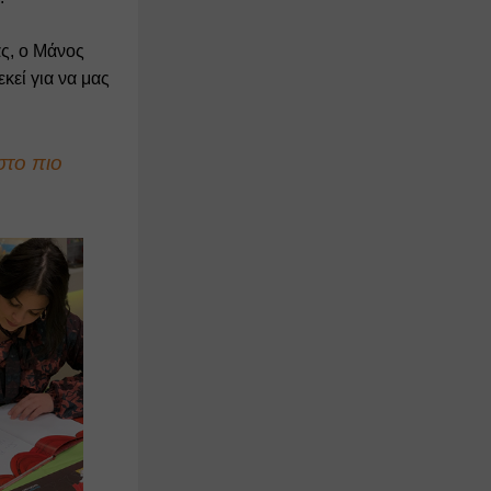
ς, ο Μάνος 
εί για να μας 
το πιο 