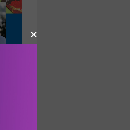
εατρική 
 με μουσική 
λο  «Η 
Άλλυ:  «Έλλα & 