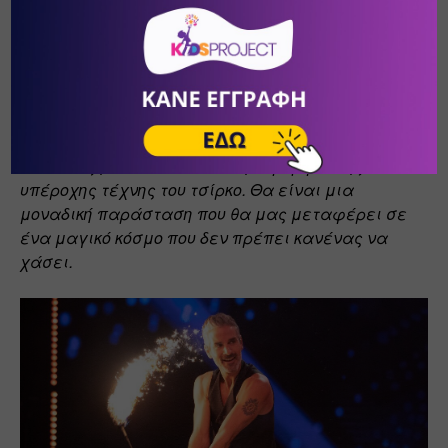
Εσθονία εμπλουτισμένο με περισσότερους 
καλλιτέχνες σε εντυπωσιακές χορογραφίες με 
πολλαπλά φλεγόμενα αντικείμενα που θα 
κλείσει με πυροτεχνήματα στο πιο 
φαντασμαγορικό θέαμα. Επίσης, σε κάποια 
νούμερα 
θα υπάρχει και η συμμετοχή του κοινού
όπου θα ζήσουν από κοντά την ομορφιά της 
υπέροχης τέχνης του τσίρκο. Θα είναι μια 
μοναδική παράσταση που θα μας μεταφέρει σε 
ένα μαγικό κόσμο που δεν πρέπει κανένας να 
χάσει.