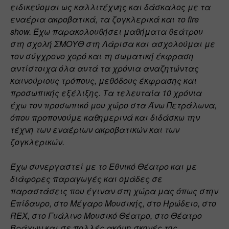
ειδικεύομαι ως καλλιτέχνης και δάσκαλος με τα 
εναέρια ακροβατικά, τα ζογκλερικά και το fire 
show. Έχω παρακολουθήσει μαθήματα θεάτρου 
στη σχολή ΣΜΟΥΘ στη Λάρισα και ασχολούμαι με 
τον σύγχρονο χορό και τη σωματική έκφραση 
αντίστοιχα όλα αυτά τα χρόνια αναζητώντας 
καινούριους τρόπους, μεθόδους έκφρασης και 
προσωπικής εξέλιξης. Τα τελευταία 10 χρόνια 
έχω τον προσωπικό μου χώρο στα Άνω Πετράλωνα, 
όπου προπονούμε καθημερινά και διδάσκω την 
τέχνη των εναέριων ακροβατικών και των 
ζογκλερικών. 
Έχω συνεργαστεί με το Εθνικό Θέατρο και με 
διάφορες παραγωγές και ομάδες σε 
παραστάσεις που έγιναν στη χώρα μας όπως στην 
Επίδαυρο, στο Μέγαρο Μουσικής, στο Ηρώδειο, στο 
REX, στο Γυάλινο Μουσικό Θέατρο, στο Θέατρο 
Βράχων και σε πολλές ακόμη σκηνές της 