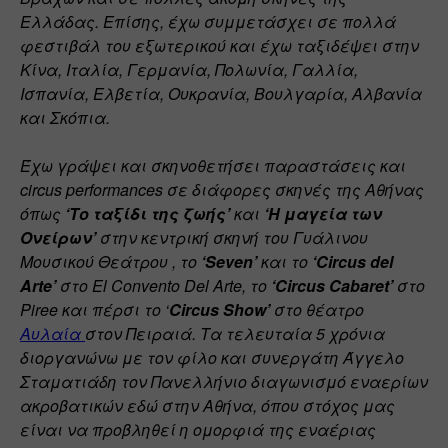
Ελλάδας. Επίσης, έχω συμμετάσχει σε πολλά 
φεστιβάλ του εξωτερικού και έχω ταξιδέψει στην 
Κίνα, Ιταλία, Γερμανία, Πολωνία, Γαλλία, 
Ισπανία, Ελβετία, Ουκρανία, Βουλγαρία, Αλβανία 
και Σκόπια.
Έχω γράψει και σκηνοθετήσει παραστάσεις και 
circus performances σε διάφορες σκηνές της Αθήνας 
όπως 
‘Το ταξίδι της ζωής’
 και 
‘Η μαγεία των 
Ονείρων’
 στην κεντρική σκηνή του Γυάλινου 
Μουσικού Θεάτρου , τo 
‘Seven’
 και το 
‘Circus del 
Arte’
 στο El Convento Del Arte, το 
‘Circus Cabaret’ 
στο 
Piree και πέρσι το ‘
Circus Show’
 στο θέατρο 
Αυλαία 
στον Πειραιά. Τα τελευταία 5 χρόνια 
διοργανώνω με τον φίλο και συνεργάτη Άγγελο 
Σταματιάδη τον Πανελλήνιο διαγωνισμό εναερίων 
ακροβατικών εδώ στην Αθήνα, όπου στόχος μας 
είναι να προβληθεί η ομορφιά της εναέριας 