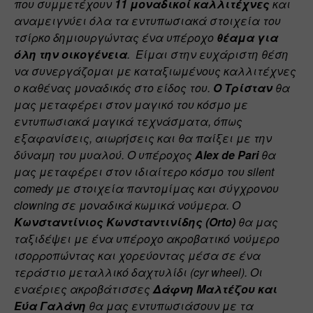
που συμμετέχουν 
11 μοναδικοί καλλιτέχνες
 και 
αναμειγνύει όλα τα εντυπωσιακά στοιχεία του 
τσίρκο δημιουργώντας ένα υπέροχο 
θέαμα για 
όλη την οικογένεια
.  Είμαι στην ευχάριστη θέση 
να συνεργάζομαι με καταξιωμένους καλλιτέχνες 
ο καθένας μοναδικός στο είδος του. 
Ο Τρίσταν
 θα 
μας μεταφέρει στον μαγικό του κόσμο με 
εντυπωσιακά μαγικά τεχνάσματα, όπως 
εξαφανίσεις, αιωρήσεις και θα παίξει με την 
δύναμη του μυαλού. Ο υπέροχος 
Alex de Pari
 θα 
μας μεταφέρει στον ιδιαίτερο κόσμο του silent 
comedy με στοιχεία παντομίμας και σύγχρονου 
clowning σε μοναδικά κωμικά νούμερα. Ο 
Κωνσταντίνιος Κωνσταντινίδης (Orto)
 θα μας 
ταξιδέψει με ένα υπέροχο ακροβατικό νούμερο 
ισορροπώντας και χορεύοντας μέσα σε ένα 
τεράστιο μεταλλικό δαχτυλίδι (cyr wheel). Οι 
εναέριες ακροβάτισσες 
Δάφνη Μαλτέζου και 
Εύα Γαλάνη 
θα μας εντυπωσιάσουν με τα 