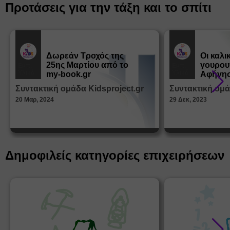
Προτάσεις για την τάξη και το σπίτι
Δωρεάν Tροχός της
Οι καλι
25ης Μαρτίου από το
γουρου
Εκπ.
Εκπ.
Υλικό
Υλικό
my-book.gr
Αφήγησ
από τα
Συντακτική ομάδα Kidsproject.gr
Συντακτική ομά
Παραμ
20 Μαρ, 2024
29 Δεκ, 2023
Δημοφιλείς κατηγορίες επιχειρήσεων