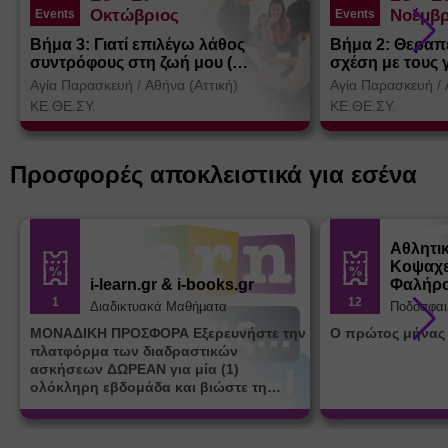
Οκτώβριος
Νοέμβρ
Events
Events
Βήμα 3: Γιατί επιλέγω λάθος
Βήμα 2: Θεραπ
συντρόφους στη ζωή μου (
σχέση με τους 
Θεσσαλονίκη)
Αγία Παρασκευή
/
Αθήνα (Αττική)
Αγία Παρασκευή
/
ΚΕ.ΘΕ.ΣΥ.
ΚΕ.ΘΕ.ΣΥ.
Προσφορές αποκλειστικά για εσένα
Αθλητι
Κοψαχε
i-learn.gr & i-books.gr
Φαλήρ
1
12
Διαδικτυακά Μαθήματα
Ποδόσφαι
ΜΟΝΑΔΙΚΗ ΠΡΟΣΦΟΡΑ Εξερευνήστε την
Ο πρώτος μήνας
πλατφόρμα των διαδραστικών
ασκήσεων ΔΩΡΕΑΝ για μία (1)
ολόκληρη εβδομάδα και βιώστε τη
μοναδική εμπειρία εκμάθησης του i-
learn.gr* * Αφορά νέες εγγραφές