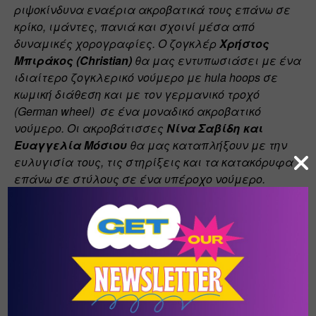
ριψοκίνδυνα εναέρια ακροβατικά τους επάνω σε 
κρίκο, ιμάντες, πανιά και σχοινί μέσα από 
δυναμικές χορογραφίες. Ο ζογκλέρ 
Χρήστος 
Μπιράκος (Christian)
 θα μας εντυπωσιάσει με ένα 
ιδιαίτερο ζογκλερικό νούμερο με hula hoops σε 
κωμική διάθεση και με τον γερμανικό τροχό 
(German wheel)  σε ένα μοναδικό ακροβατικό 
νούμερο. Οι ακροβάτισσες 
Νίνα Σαβίδη και 
Ευαγγελία Μόσιου
 θα μας καταπλήξουν με την 
ευλυγισία τους, τις στηρίξεις και τα κατακόρυφα 
επάνω σε στύλους σε ένα υπέροχο νούμερο. 
Καθώς επίσης η σκηνή θα γεμίσει με εντυπωσιακά 
ζογκλερικά νούμερα με κορύνες που θα γεμίσουν 
τον ουρανό και θα εναλλάσσονται μεταξύ 4 
καλλιτεχνών σε ένα μοναδικό θέαμα και για το 
τέλος θα παρουσιάσουμε το πιο εντυπωσιακό 
θέαμα με φωτιές που έχω δείξει ένα μέρος του 
στο Ελλάδα έχεις Ταλέντο και που κέρδισα τον 
παγκόσμιο τίτλο φέτος στο πρωτάθλημα στην 