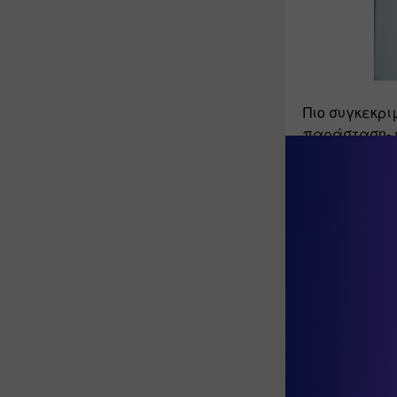
Πιο συγκεκρ
παράσταση- 
Τελεία» του 
στο να αναπτ
Μια απολαυστ
της ενσυναίσ
είναι να μοι
να καλλιεργο
Το εργαστήρι
χαρά της συν
Από 15 Οκτω