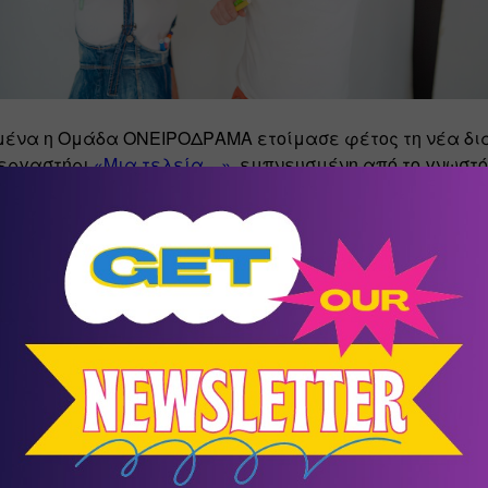
ιμένα η Ομάδα ΟΝΕΙΡΟΔΡΑΜΑ ετοίμασε φέτος τη νέα δια
εργαστήρι 
«Μια τελεία…»
, εμπνευσμένη από το γνωστό 
Πίτερ Ρέινολντς, για τα μικρότερα παιδιά (3-8 ετών) βοη
ύξουν την αυτοπεποίθηση και την αυτοεκτίμησης τους. 
ική ιστορία με χιούμορ και ευαισθησία που αφυπνίζει 
θησης (να δίνουν αλλά και να δέχονται βοήθεια) και πόσ
ράζονται τα προβλήματά τους με τους άλλους. Προτρέπει
ύν νέες δεξιότητες, ακόμα όταν χρειάζονται πολύ εξάσ
 συμπεριλαμβάνει και ομαδικές δραστηριότητες που ενι
εργασίας και ευνοούν τη δημιουργική φαντασία των παι
βρίου & κάθε Σάββατο στις 15:00