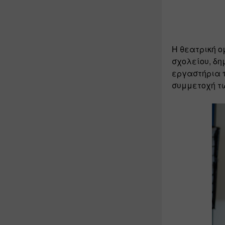
Η θεατρική ο
σχολείου, δη
εργαστήρια π
συμμετοχή τω