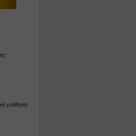
ας
κή μάθηση 