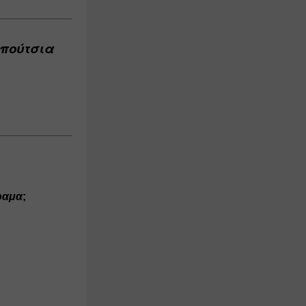
πούτσια 
ραμα
;