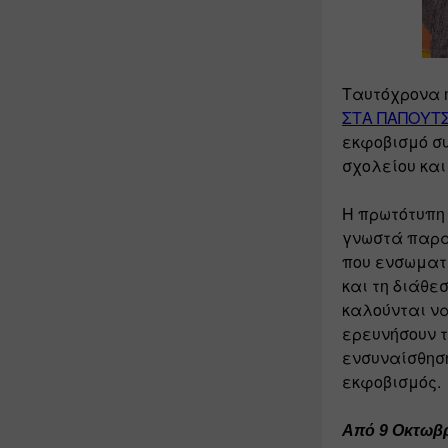
Ταυτόχρονα η
ΣΤΑ ΠΑΠΟYΤΣ
εκφοβισμό συ
σχολείου και
Η πρωτότυπη 
γνωστά παραμ
που ενσωματώ
και τη διάθε
καλούνται να
ερευνήσουν 
ενσυναίσθηση
εκφοβισμός. 
Aπό 9 Oκτωβρ