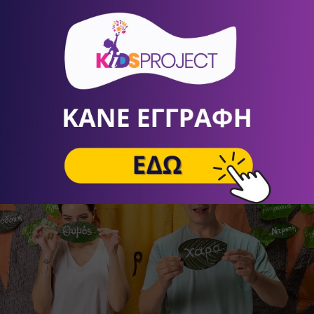
ρισσότερα για την παράσταση 
«Μια Τελεία… ε
η αρχή!»
ΕΔΩ