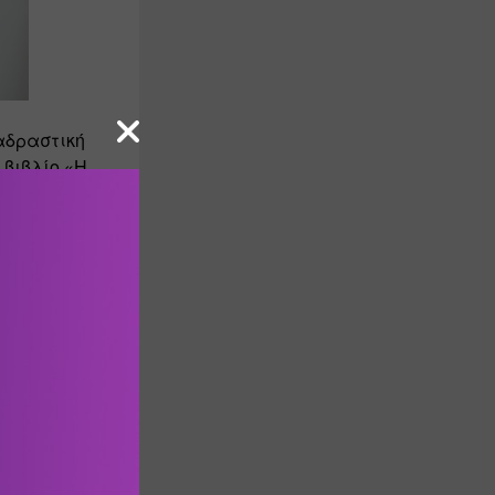
δραστική 
βιβλίο «Η 
θώντας τα 
τη σημασία 
ο σημαντικό 
 τα παιδιά 
κηση. 
σχύουν τη 
διών. 