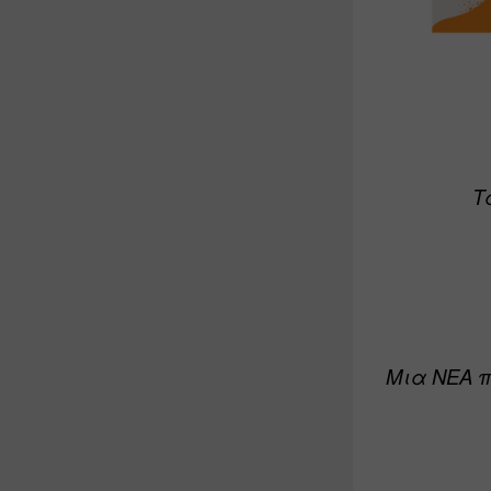
Τ
Μια ΝΕΑ π