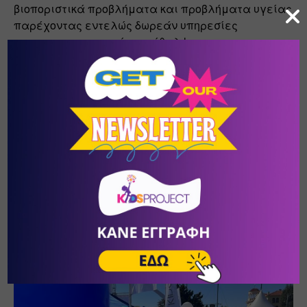
βιοποριστικά προβλήματα και προβλήματα υγείας 
παρέχοντας εντελώς δωρεάν υπηρεσίες 
ιατροφαρμακευτικής περίθαλψης, 
αποκατάστασης, ηθικής και υλικής υποστήριξης, 
χωρίς διακρίσεις και με στόχο την ισότιμη 
πρόσβαση όλων σε ποιοτική υγειονομική 
περίθαλψη καθώς και στις απαραίτητες 
κοινωνικές υπηρεσίες και αγαθά. Στο πλαίσιο της 
παρέμβασής μας, παρέχουμε: Ιατρικές υπηρεσίες 
και θεραπευτικά προγράμματα και επιτελούμε 
κοινωνικό έργο μέσω του το κοινωνικού μας 
Παντοπωλείου, στο οποίο συγκεντρώνονται όλα τα 
είδη τροφίμων και πρώτης ανάγκης και έπειτα 
διανέμονται σε ανθρώπους και οικογένειες που τα 
χρειάζονται.