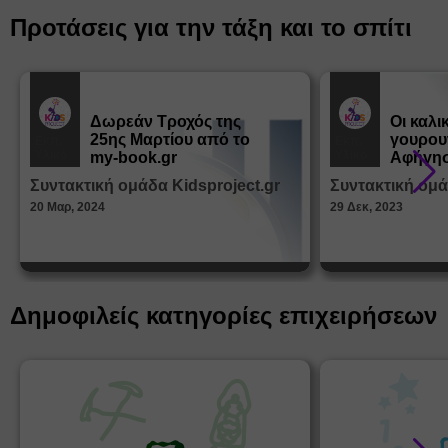
Προτάσεις για την τάξη και το σπίτι
Δωρεάν Tροχός της
Οι καλι
25ης Μαρτίου από το
γουρου
Εκπ.
Εκπ.
Υλικό
Υλικό
my-book.gr
Αφήγησ
από τα
Συντακτική ομάδα Kidsproject.gr
Συντακτική ομά
Παραμ
20 Μαρ, 2024
29 Δεκ, 2023
Δημοφιλείς κατηγορίες επιχειρήσεων