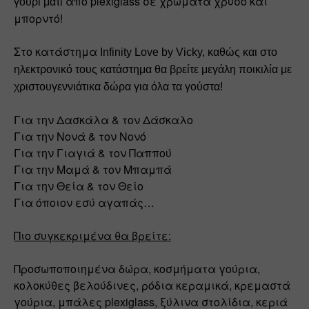
από plexiglass σε χρώματα χρυσό και 
γούρι μάτι 
μπορντό!
Στο κατάστημα 
Infinity Love by Vicky, καθώς και στο 
ηλεκτρονικό τους κατάστημα θα βρείτε μεγάλη ποικιλία με 
χριστουγεννιάτικα δώρα για όλα τα γούστα! 
Για την Δασκάλα & τον Δάσκαλο 
Για την Νονά & τον Νονό 
Για την Γιαγιά & τον Παππού 
Για την Μαμά & τον Μπαμπά 
Για την Θεία & τον Θείο 
Για όποιον εσύ αγαπάς…
Πιο συγκεκριμένα θα βρείτε:
Προσωποποιημένα δώρα, κοσμήματα γούρια, 
κολοκύθες βελούδινες, ρόδια κεραμικά, κρεμαστά 
γούρια, μπάλες plexiglass, ξύλινα στολίδια, κεριά 