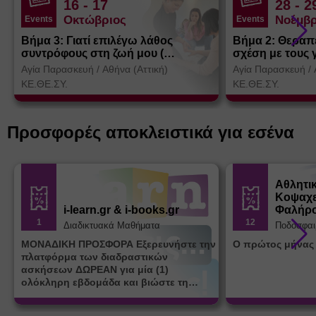
16
- 17
28
- 2
Οκτώβριος
Νοέμβρ
Events
Events
Βήμα 3: Γιατί επιλέγω λάθος
Βήμα 2: Θεραπ
συντρόφους στη ζωή μου (
σχέση με τους 
Θεσσαλονίκη)
Αγία Παρασκευή
/
Αθήνα (Αττική)
Αγία Παρασκευή
/
ΚΕ.ΘΕ.ΣΥ.
ΚΕ.ΘΕ.ΣΥ.
Προσφορές αποκλειστικά για εσένα
Αθλητι
Κοψαχε
i-learn.gr & i-books.gr
Φαλήρ
1
12
Διαδικτυακά Μαθήματα
Ποδόσφαι
ΜΟΝΑΔΙΚΗ ΠΡΟΣΦΟΡΑ Εξερευνήστε την
Ο πρώτος μήνας
πλατφόρμα των διαδραστικών
ασκήσεων ΔΩΡΕΑΝ για μία (1)
ολόκληρη εβδομάδα και βιώστε τη
μοναδική εμπειρία εκμάθησης του i-
learn.gr* * Αφορά νέες εγγραφές