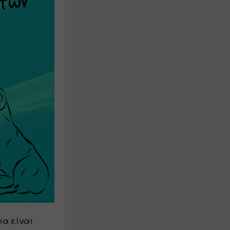
α είναι 