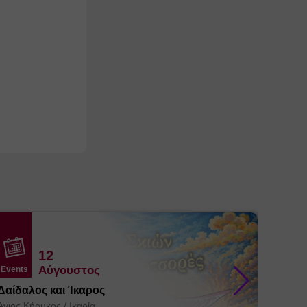
12
Αύγουστος
Events
Events
Δαίδαλος και Ίκαρος
Βήμα 3
συντρό
Άγιος Κήρυκος
/
Ικαρία