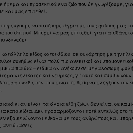
ε ήρεμα και προσεκτικά ένα ζώο που δε γνωρίζουμε, για 
 και μας επιτεθεί.
αποφεύγουμε να παίζουμε άγρια με τους φίλους μας, ότ
ς του σπιτιού. Μπορεί να μας επιτεθεί, γιατί αισθάνεται 
 κινδυνεύει.
 κατάλληλο είδος κατοικίδιου, σε συνάρτηση με την ηλικί
κύλοι συνήθως είναι πολύ πιο ανεκτικοί και υπομονετικοί
 μικρά παιδιά – ειδικά αν ανήκουν σε μεγαλόσωμη φυλή.
αίτερα ντελικάτες και νευρικές, γι’ αυτό και συμβιώνουν
ύτερα των 8 ετών, που είναι σε θέση να ελέγξουν την κίν
.
σιακά κι αν είναι, τα άγρια είδη ζώων δεν είναι σε καμί
α κατοικίδια. Δεν προσαρμόζονται ποτέ εντελώς στο π
 δεν εξοικειώνονται εύκολα με τους ανθρώπους και μπορε
 αντιδράσεις.