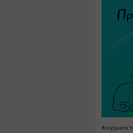
Ατυχήματα πο