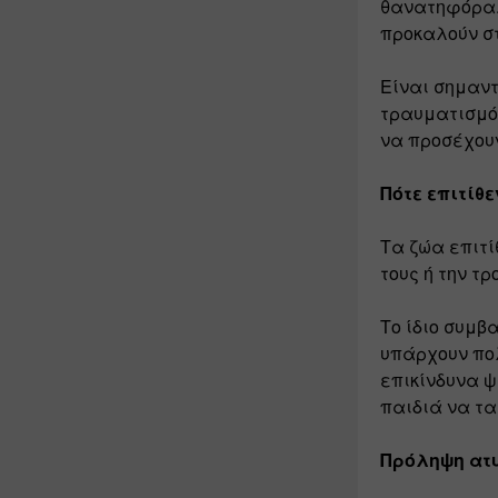
θανατηφόρα. 
προκαλούν στ
Είναι σημαντ
τραυματισμό 
να προσέχουν
Πότε επιτίθε
Τα ζώα επιτί
τους ή την τ
Το ίδιο συμβ
υπάρχουν πολ
επικίνδυνα ψ
παιδιά να τα
Πρόληψη ατ