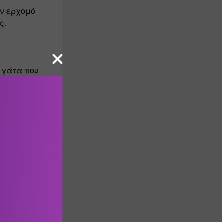
ν ερχομό 
ς.
 γάτα που 
της ένστικτο 
 ώρα που 
ρόβλεπτα.
ύμε και να 
, το 