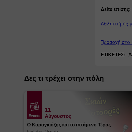
Δείτε επίσης:
Αθλητισμός 
Προσοχή στα
ΕΤΙΚΈΤΕΣ:
#
Δες τι τρέχει στην πόλη
11
Αύγουστος
Events
Ο Καραγκιόζης και το ιπτάμενο Τέρας
Εύδηλος
/
Ικαρία