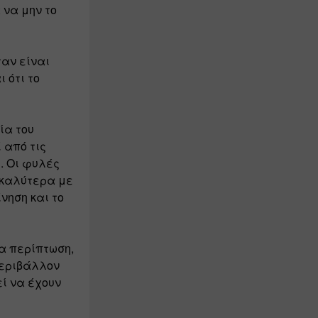
να μην το 
αν είναι 
ότι το 
α του 
 από τις 
 Οι φυλές 
 καλύτερα με 
ηση και το 
α περίπτωση, 
εριβάλλον 
ί να έχουν 