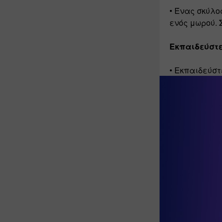
• Ένας σκύλο
ενός μωρού. 
Εκπαιδεύστε
• Εκπαιδεύστ
έχει μικρά. Μ
της υποβάλλε
• Εξηγήστε σ
τρώει ή κοιμ
Πρόληψη ατ
• Εάν συναντ
φωνάξουμε, ο
πιθανότερο ε