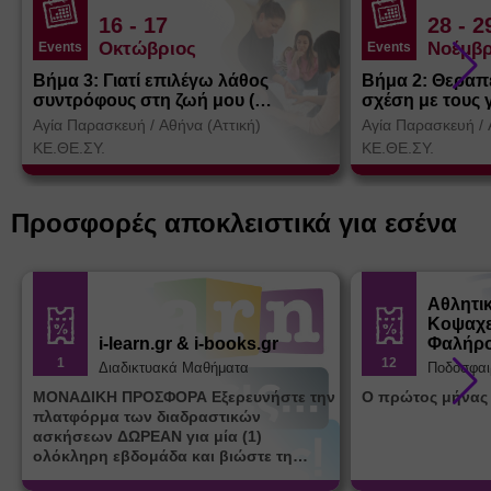
16
- 17
28
- 2
Οκτώβριος
Νοέμβρ
Events
Events
Βήμα 3: Γιατί επιλέγω λάθος
Βήμα 2: Θεραπ
συντρόφους στη ζωή μου (
σχέση με τους 
Θεσσαλονίκη)
Αγία Παρασκευή
/
Αθήνα (Αττική)
Αγία Παρασκευή
/
ΚΕ.ΘΕ.ΣΥ.
ΚΕ.ΘΕ.ΣΥ.
Προσφορές αποκλειστικά για εσένα
Αθλητι
Κοψαχε
i-learn.gr & i-books.gr
Φαλήρ
1
12
Διαδικτυακά Μαθήματα
Ποδόσφαι
ΜΟΝΑΔΙΚΗ ΠΡΟΣΦΟΡΑ Εξερευνήστε την
Ο πρώτος μήνας
πλατφόρμα των διαδραστικών
ασκήσεων ΔΩΡΕΑΝ για μία (1)
ολόκληρη εβδομάδα και βιώστε τη
μοναδική εμπειρία εκμάθησης του i-