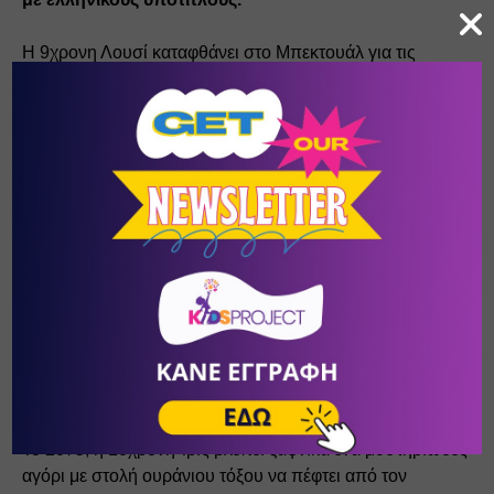
Η 9χρονη Λουσί καταφθάνει στο Μπεκτουάλ για τις 
διακοπές της. Εκεί η μαμά της, Καρολίν διευθύνει μια 
αρχαιολογική ανασκαφή μαζί με το συνάδελφό της, Πιερό. 
Στο Μπεκτουάλ, όμως, κρύβεται ένα παλιό οικογενειακό 
μυστικό, που η Λουσί είναι έτοιμη να ξεθάψει με τη 
βοήθεια του νέου της φίλου, Γιαν, και δύο αηδονιών με 
ξεχωριστά ταλέντα.
- Με την υποστήριξη της Γαλλικής Πρεσβείας στην 
Ελλάδα και το Γαλλικό Ινστιτούτο Ελλάδος.
Άρκο, ο Χρονοταξιδιώτης (Arco)
 | Ουγκό Μπιενβενί, 
Γαλλία, ΗΠΑ, 82’, 2025, μεταγλωττισμένο στα 
ελληνικά | 7+ ετών
Το 2075, η 10χρονη Ίρις βλέπει ξαφνικά ένα μυστηριώδες 
αγόρι με στολή ουράνιου τόξου να πέφτει από τον 