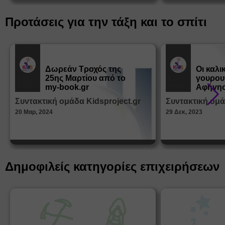
learn.gr* * Αφορά νέες εγγραφές
Προτάσεις για την τάξη και το σπίτι
Δωρεάν Tροχός της
Οι καλι
25ης Μαρτίου από το
γουρου
Εκπ.
Εκπ.
Υλικό
Υλικό
my-book.gr
Αφήγησ
από τα
Συντακτική ομάδα Kidsproject.gr
Συντακτική ομά
Παραμ
20 Μαρ, 2024
29 Δεκ, 2023
Δημοφιλείς κατηγορίες επιχειρήσεων