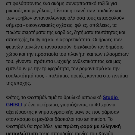
επιφυλάσσοντας ένα ακόμη συναρπαστικό ταξίδι για 
μικρούς και μεγάλους. Γίνεται η φωνή των παιδιών και 
των εφήβων αντανακλώντας όλα όσα τους απασχολούν 
σήμερα - οικογενειακές σχέσεις, φιλίες, απώλειες, τα 
πρώτα σκιρτήματα της καρδιάς, ζητήματα ταυτότητας και 
αποδοχής, bullying και διαφορετικότητα. Οι ήρωες των 
φετινών ταινιών επαναστατούν, διεκδικούν τον δημόσιο 
χώρο και την προστασία του πλανήτη και των πλασμάτων 
του, γίνονται πρότυπα ψυχικής ανθεκτικότητας και μας 
εμπνέουν με την τρυφερότητα, τον ρομαντισμό και την 
ευαλωτότητά τους - πολύτιμες αρετές, κόντρα στο πνεύμα 
της εποχής.
Φέτος, το Φεστιβάλ τιμά το θρυλικό ιαπωνικό 
Studio 
GHIBLI
 μ’ ένα αφιέρωμα, γιορτάζοντας τα 40 χρόνια 
αξεπέραστης κινηματογραφικής μαγείας που χάρισαν 
στον κόσμο οι μεγάλοι δάσκαλοι του animation. Το 
Φεστιβάλ θα προβάλει 
για πρώτη φορά με ελληνική 
μεταγλώττιση
 τρεις σπουδαίες ταινίες του Χαγιάο 