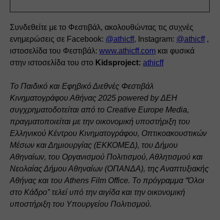
Συνδεθείτε με το Φεστιβάλ, ακολουθώντας τις συχνές 
ενημερώσεις σε Facebook: 
@athicff,
 Instagram: 
@athicff
 , 
ιστοσελίδα του Φεστιβάλ: 
www.athicff.com
 και φυσικά 
στην ιστοσελίδα του στο
 Kidsproject:
athicff
Το Παιδικό και Εφηβικό Διεθνές Φεστιβάλ 
Κινηματογράφου Αθήνας 2025 powered by ΔΕΗ 
συγχρηματοδοτείται από το Creative Europe Media, 
πραγματοποιείται με την οικονομική υποστήριξη του 
Ελληνικού Κέντρου Κινηματογράφου, Οπτικοακουστικών 
Μέσων και Δημιουργίας (ΕΚΚΟΜΕΔ), του Δήμου 
Αθηναίων, του Οργανισμού Πολιτισμού, Αθλητισμού και 
Νεολαίας Δήμου Αθηναίων (ΟΠΑΝΔΑ), της Αναπτυξιακής 
Αθήνας και του Athens Film Office. To πρόγραμμα “Όλοι 
στο Κάδρο” τελεί υπό την αιγίδα και την οικονομική 
υποστήριξη του Υπουργείου Πολιτισμού.