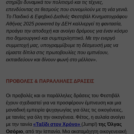
στηρίζει δυναμικά τον πολιτισμό και τις τέχνες, 
επενδύοντας σε θεσμούς που συνομιλούν με τη νέα γενιά. 
Το Παιδικό & Εφηβικό Διεθνές Φεστιβάλ Κινηματογράφου 
Αθήνας 2025 powered by ΔΕΗ καλλιεργεί τη φαντασία, 
προάγει την αποδοχή και ανοίγει δρόμους για έναν κόσμο 
πιο δημιουργικό και συμπεριληπτικό. Με την ενεργό 
συμμετοχή μας, υπογραμμίζουμε τη δέσμευσή μας να 
είμαστε δίπλα στις πρωτοβουλίες που εμπνέουν, 
εκπαιδεύουν και δίνουν φωνή στο μέλλον»
.
ΠΡΟΒΟΛΕΣ & ΠΑΡΑΛΛΗΛΕΣ ΔΡΑΣΕΙΣ
Οι προβολές και οι παράλληλες δράσεις του Φεστιβάλ 
έχουν σχεδιαστεί για να προσφέρουν έμπνευση και μια 
μοναδική εμπειρία ψυχαγωγίας για όλες τις οικογένειες, 
με ταινίες για όλη την οικογένεια. Φέτος, η αυλαία ανοίγει 
με την ταινία 
«Ταξίδι στον Χρόνο»
(Jump!) 
της Όλγας 
Οσόριο
, από την Ισπανία. Μια ακαταμάχητη οικογενειακή 