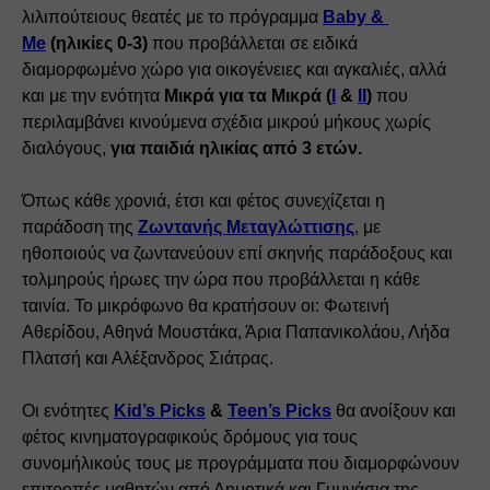
λιλιπούτειους θεατές με το πρόγραμμα 
Baby & 
Me
(ηλικίες 0-3)
 που προβάλλεται σε ειδικά 
διαμορφωμένο χώρο για οικογένειες και αγκαλιές, αλλά 
και με την ενότητα 
Μικρά για τα Μικρά (
I
 & 
II
)
 που 
περιλαμβάνει κινούμενα σχέδια μικρού μήκους χωρίς 
διαλόγους, 
για παιδιά ηλικίας από 3 ετών.
Όπως κάθε χρονιά, έτσι και φέτος συνεχίζεται η 
παράδοση της 
Ζωντανής Μεταγλώττισης
, με 
ηθοποιούς να ζωντανεύουν επί σκηνής παράδοξους και 
τολμηρούς ήρωες την ώρα που προβάλλεται η κάθε 
ταινία. Το μικρόφωνο θα κρατήσουν οι: Φωτεινή 
Αθερίδου, Αθηνά Μουστάκα, Άρια Παπανικολάου, Λήδα 
Πλατσή και Αλέξανδρος Σιάτρας.
Οι ενότητες 
Kid’s Picks
 & 
Teen’s Picks
 θα ανοίξουν και 
φέτος κινηματογραφικούς δρόμους για τους 
συνομήλικούς τους με προγράμματα που διαμορφώνουν 
επιτροπές μαθητών από Δημοτικά και Γυμνάσια της 