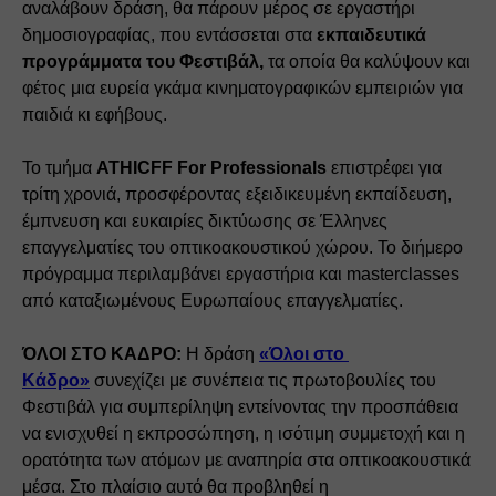
αναλάβουν δράση, θα πάρουν μέρος σε εργαστήρι 
δημοσιογραφίας, που εντάσσεται στα 
εκπαιδευτικά 
προγράμματα του Φεστιβάλ, 
τα οποία θα καλύψουν και 
φέτος μια ευρεία γκάμα κινηματογραφικών εμπειριών για 
παιδιά κι εφήβους.
Το τμήμα 
ATHICFF For Professionals
 επιστρέφει για 
τρίτη χρονιά, προσφέροντας εξειδικευμένη εκπαίδευση, 
έμπνευση και ευκαιρίες δικτύωσης σε Έλληνες 
επαγγελματίες του οπτικοακουστικού χώρου. Το διήμερο 
πρόγραμμα περιλαμβάνει εργαστήρια και masterclasses 
από καταξιωμένους Ευρωπαίους επαγγελματίες.
ΌΛΟΙ ΣΤΟ ΚΑΔΡΟ:
 Η δράση 
«Όλοι στο 
Κάδρο»
 συνεχίζει με συνέπεια τις πρωτοβουλίες του 
Φεστιβάλ για συμπερίληψη εντείνοντας την προσπάθεια 
να ενισχυθεί η εκπροσώπηση, η ισότιμη συμμετοχή και η 
ορατότητα των ατόμων με αναπηρία στα οπτικοακουστικά 
μέσα. Στο πλαίσιο αυτό θα προβληθεί η 