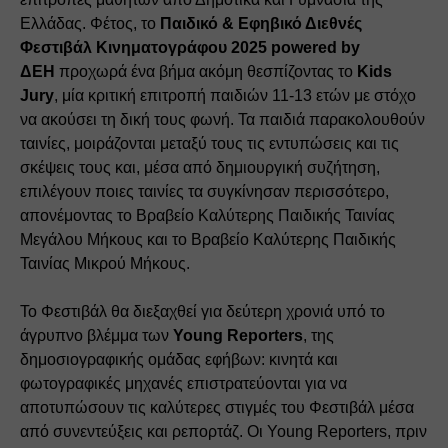
Ελλάδας. Φέτος, το 
Παιδικό & Εφηβικό Διεθνές 
Φεστιβάλ Κινηματογράφου 2025 powered by 
ΔΕΗ
 προχωρά ένα βήμα ακόμη θεσπίζοντας το 
Kids 
Jury
, μία κριτική επιτροπή παιδιών 11-13 ετών με στόχο 
να ακούσει τη δική τους φωνή. Τα παιδιά παρακολουθούν 
ταινίες, μοιράζονται μεταξύ τους τις εντυπώσεις και τις 
σκέψεις τους και, μέσα από δημιουργική συζήτηση, 
επιλέγουν ποιες ταινίες τα συγκίνησαν περισσότερο, 
απονέμοντας το Βραβείο Καλύτερης Παιδικής Ταινίας 
Μεγάλου Μήκους και το Βραβείο Καλύτερης Παιδικής 
Ταινίας Μικρού Μήκους.
Το Φεστιβάλ θα διεξαχθεί για δεύτερη χρονιά υπό το 
άγρυπνο βλέμμα των 
Young Reporters
, της 
δημοσιογραφικής ομάδας εφήβων: κινητά και 
φωτογραφικές μηχανές επιστρατεύονται για να 
αποτυπώσουν τις καλύτερες στιγμές του Φεστιβάλ μέσα 
από συνεντεύξεις και ρεπορτάζ. Οι Young Reporters, πριν 