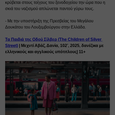
κρύβεται στους τοίχους του ξενοδοχείου την ώρα που η 
σκιά του ναζισμού απλώνεται παντού γύρω τους.
- Με την υποστήριξη της Πρεσβείας του Μεγάλου 
Δουκάτου του Λουξεμβούργου στην Ελλάδα.
Τα Παιδιά της Οδού Σίλβερ (The Children of Silver 
Street)
 | Μεχντί Αβάζ, Δανία, 102’, 2025, δανέζικα με 
ελληνικούς και αγγλικούς υπότιτλους| 11+