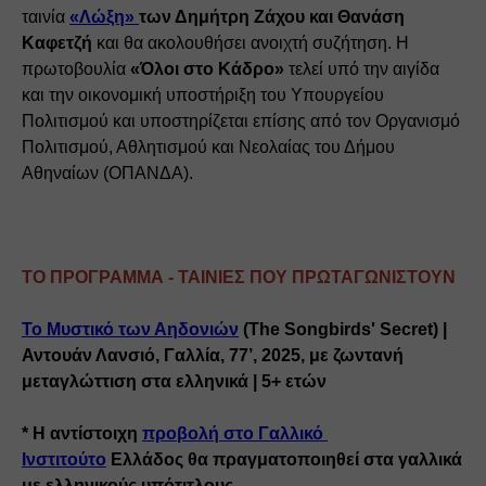
ταινία 
«Λώξη» 
των Δημήτρη Ζάχου και Θανάση 
Καφετζή
 και θα ακολουθήσει ανοιχτή συζήτηση. Η 
πρωτοβουλία 
«Όλοι στο Κάδρο»
 τελεί υπό την αιγίδα 
και την οικονομική υποστήριξη του Υπουργείου 
Πολιτισμού και υποστηρίζεται επίσης από τον Οργανισμό 
Πολιτισμού, Αθλητισμού και Νεολαίας του Δήμου 
Αθηναίων (ΟΠΑΝΔΑ).
ΤΟ ΠΡΟΓΡΑΜΜΑ - ΤΑΙΝΙΕΣ ΠΟΥ ΠΡΩΤΑΓΩΝΙΣΤΟΥΝ
Το Μυστικό των Αηδονιών
 (The Songbirds' Secret) | 
Αντουάν Λανσιό, Γαλλία, 77’, 2025, με ζωντανή 
μεταγλώττιση στα ελληνικά | 5+ ετών
* Η αντίστοιχη 
προβολή στο Γαλλικό 
Ινστιτούτο
 Ελλάδος θα πραγματοποιηθεί στα γαλλικά 
με ελληνικούς υπότιτλους.