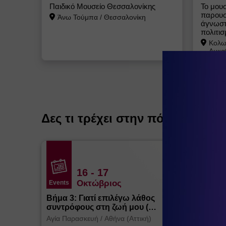
Παιδικό Μουσείο Θεσσαλονίκης
Το μουσ
παρουσι
Άνω Τούμπα
/
Θεσσαλονίκη
άγνωστ
πολιτισ
Κολων
Λυκα
Δες τι τρέχει στην πόλη
16
- 17
Οκτώβριος
Events
Βήμα 3: Γιατί επιλέγω λάθος
συντρόφους στη ζωή μου (
Θεσσαλονίκη)
Αγία Παρασκευή
/
Αθήνα (Αττική)