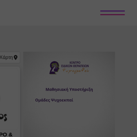
Χάρτη
ΡΟ &