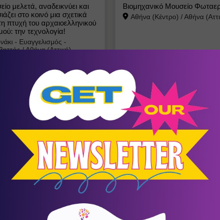
είο μελετά, αναδεικνύει και
Βιομηχανικό Μουσείο Φωταερ
άζει στο κοινό μια σχετικά
Αθήνα (Κέντρο)
/
Αθήνα (Αττι
η πτυχή του αρχαιοελληνικού
μού: την τεχνολογία!
άκι - Ευαγγελισμός -
βηττός
/
Αθήνα (Αττική)
28
- 29
Νοέμβριος
Events
Βήμα 2: Θεραπεύοντας τη σχέση με
τους γονείς
Αγία Παρασκευή
/
Αθήνα (Αττική)