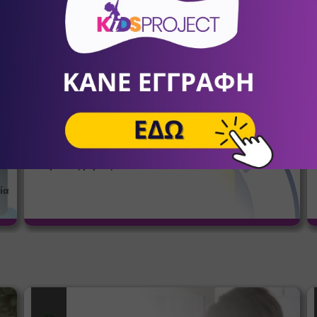
ΚΕ.ΘΕ.ΣΥ.
σένα
Αθλητικός Σύλλογος Κοψαχείλα
Παλαιού Φαλήρου
12
Ποδόσφαιρο
α
Ο πρώτος μήνας ΔΩΡΕΑΝ!
ία