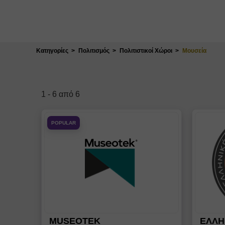
Κλείσιμο
Κατηγορίες
Πολιτισμός
Πολιτιστικοί Χώροι
Μουσεία
1
-
6
από
6
POPULAR
MUSEOTEK
ΕΛΛΗ