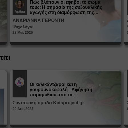
Πώς βλέπουν οι έφηβοι το σώμα
τους; Η σημασία της σεξουαλικής
Άρθρα
αγωγής στη διαμόρφωση της
ταυτότητας
ΑΝΔΡΙΑΝΝΑ ΓΕΡΟΝΤΗ
Ψυχολόγοι
28 Μαϊ, 2026
πίτι
Οι καλικάντζαροι και η
γουρουνοκεφαλή - Αφήγηση
Εκπ.
Υλικό
παραμυθιού από τα
Παραμυθοκαμώματα
Συντακτική ομάδα Kidsproject.gr
29 Δεκ, 2023