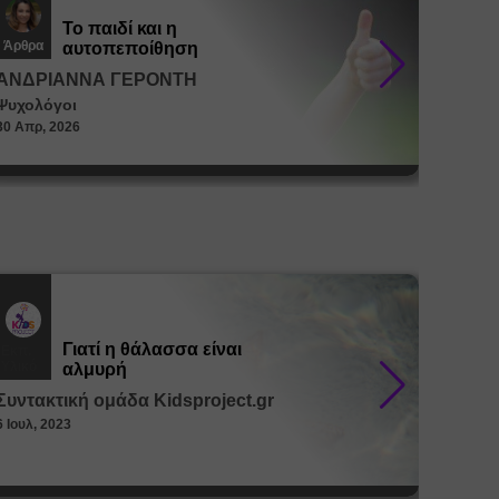
Το παιδί και η
Άρθρα
Άρθρα
αυτοπεποίθηση
ΑΝΔΡΙΑΝΝΑ ΓΕΡΟΝΤΗ
ΑΝΔΡ
Ψυχολόγοι
Ψυχολό
30 Απρ, 2026
30 Απρ, 
Γιατί η θάλασσα είναι
Εκπ.
Εκπ.
Υλικό
Υλικό
αλμυρή
Συντακτική ομάδα Kidsproject.gr
Συντακ
6 Ιουλ, 2023
26 Μαϊ, 