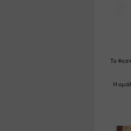
Tο Φεστ
Η ομάδ