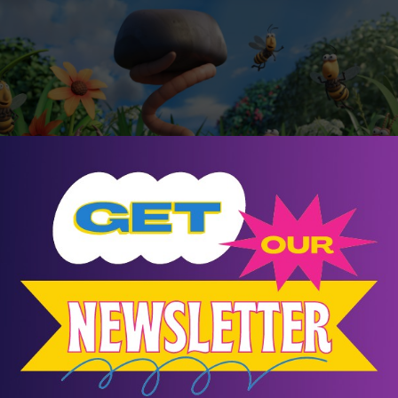
Green
Για ηλικίες 9+