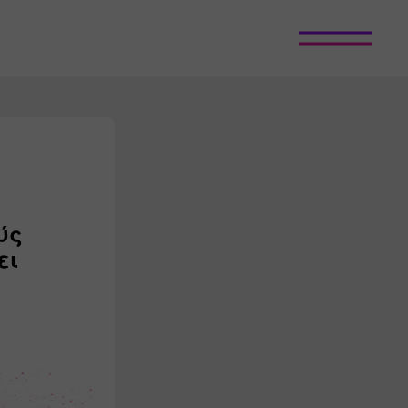
ύς
ει