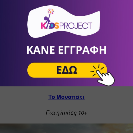
Το Μονοπάτι
Για ηλικίες 10+