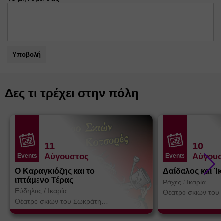
Υποβολή
Δες τι τρέχει στην πόλη
11
10
Αύγουστος
Αύγου
Events
Events
Ο Καραγκιόζης και το
Δαίδαλος και Ί
ιπτάμενο Τέρας
Ράχες
/
Ικαρία
Εύδηλος
/
Ικαρία
Θέατρο σκιών του
Κοτσορέ
Θέατρο σκιών του Σωκράτη
Κοτσορέ