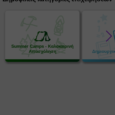
Summer Camps - Καλοκαιρινή
Απασχόληση
Δημιουργι