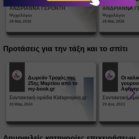
σεξουα
ΑΝΔΡΙΑΝΝΑ ΓΕΡΟΝΤΗ
ΑΝΔΡΙΑΝΝΑ Γ
στη δι
Ψυχολόγοι
Ψυχολόγοι
ταυτότ
29 Μαϊ, 2026
28 Μαϊ, 2026
Προτάσεις για την τάξη και το σπίτι
Δωρεάν Tροχός της
Οι καλι
25ης Μαρτίου από το
γουρου
Εκπ.
Εκπ.
Υλικό
Υλικό
my-book.gr
Αφήγησ
από τα
Συντακτική ομάδα Kidsproject.gr
Συντακτική ομά
Παραμ
20 Μαρ, 2024
29 Δεκ, 2023
Δημοφιλείς κατηγορίες επιχειρήσεων