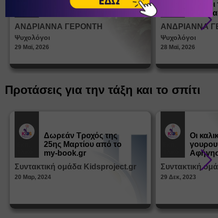
ένα παιδί να ντύνεται
έφηβοι 
Άρθρα
Άρθρα
μόνο του;
Η σημα
σεξουα
ΑΝΔΡΙΑΝΝΑ ΓΕΡΟΝΤΗ
ΑΝΔΡΙΑΝΝΑ Γ
στη δι
Ψυχολόγοι
Ψυχολόγοι
ταυτότ
29 Μαϊ, 2026
28 Μαϊ, 2026
Προτάσεις για την τάξη και το σπίτι
Δωρεάν Tροχός της
Οι καλι
25ης Μαρτίου από το
γουρου
Εκπ.
Εκπ.
Υλικό
Υλικό
my-book.gr
Αφήγησ
από τα
Συντακτική ομάδα Kidsproject.gr
Συντακτική ομά
Παραμ
20 Μαρ, 2024
29 Δεκ, 2023