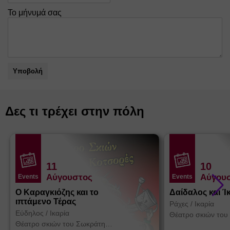
Το μήνυμά σας
Υποβολή
Δες τι τρέχει στην πόλη
11
10
Αύγουστος
Αύγου
Events
Events
Ο Καραγκιόζης και το
Δαίδαλος και Ί
ιπτάμενο Τέρας
Ράχες
/
Ικαρία
Εύδηλος
/
Ικαρία
Θέατρο σκιών του
Κοτσορέ
Θέατρο σκιών του Σωκράτη