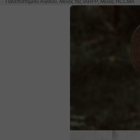
Πανεπιστημίου Αιγαίου, Μέλος της IARPP, Μέλος HCCMA