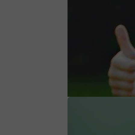
σώμα τους; Η σημασία της σεξουαλικής αγωγής στη
Εφηβεία μια περίοδος βαθιάς μεταμόρφωσης