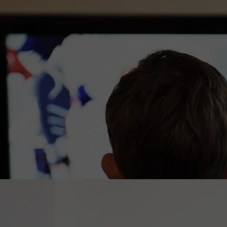
πό το μυαλό